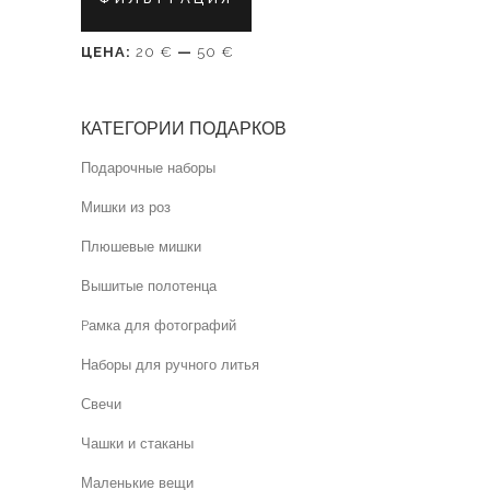
цена
цена
ЦЕНА:
20 €
—
50 €
КАТЕГОРИИ ПОДАРКОВ
Подарочные наборы
Мишки из роз
Плюшевые мишки
Вышитые полотенца
Pамка для фотографий
Наборы для ручного литья
Свечи
Чашки и стаканы
Маленькие вещи