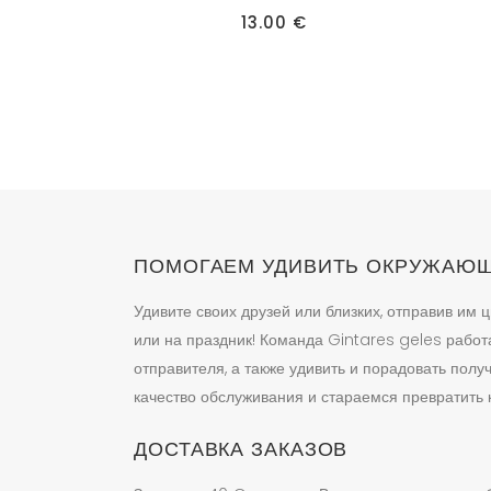
имеет
13.00
€
нескол
вариац
Опции
можно
выбрат
на
страни
товара.
ПОМОГАЕМ УДИВИТЬ ОКРУЖАЮ
Удивите своих друзей или близких, отправив им ц
или на праздник! Команда Gintares geles работ
отправителя, а также удивить и порадовать пол
качество обслуживания и стараемся превратить к
ДОСТАВКА ЗАКАЗОВ