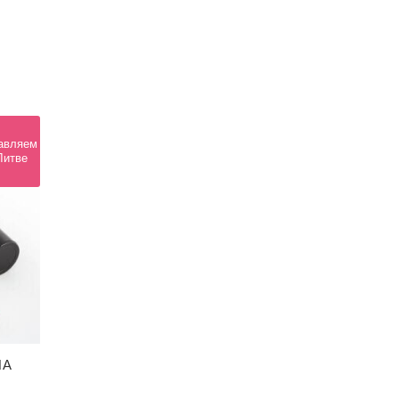
авляем
Литве
НА