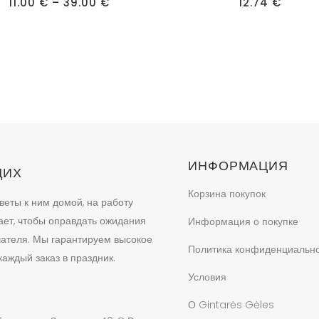
Диапазон
имеет
11.00
€
–
39.00
€
12.74
€
цен:
ько
несколько
11.00 €
–
ий.
вариаций.
39.00 €
Опции
можно
ь
выбрать
на
це
странице
товара.
ИНФОРМАЦИЯ
ЩИХ
Корзина покупок
веты к ним домой, на работу
ает, чтобы оправдать ожидания
Информация о покупке
учателя. Мы гарантируем высокое
Политика конфиденциальн
аждый заказ в праздник.
Условия
О Gintarės Gėles