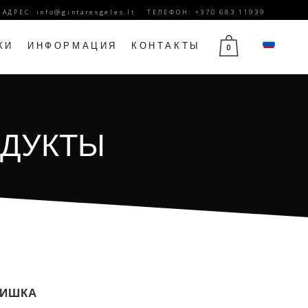
. АДРЕС:
info@gintaresgeles.lt
ТЕЛЕФОН: +370 683 11939
КИ
ИНФОРМАЦИЯ
КОНТАКТЫ
0
Й
ЦВЕТЫ НА 1 СЕНТЯБРЯ
ОДУКТЫ
Ы
ЦВЕТЫ НА ДЕНЬ РОЖДЕНИЯ
ЮБИЛЕЙНЫЕ ЦВЕТЫ
ДЕНЬ МАТЕРИ ЦВЕТЫ
14 ФЕВРАЛЯ ЦВЕТЫ
ЦВЕТЫ НА 8 МАРТА
ЦВЕТЫ ТРАУРА
МИШКА