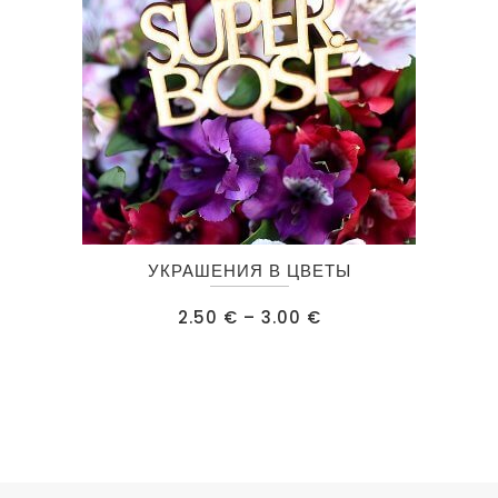
Этот
УКРАШЕНИЯ В ЦВЕТЫ
товар
имеет
Диапазон
2.50
€
–
3.00
€
цен:
несколько
2.50 €
–
вариаций.
3.00 €
Опции
можно
выбрать
на