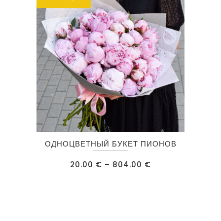
на
странице
товара.
Этот
ОДНОЦВЕТНЫЙ БУКЕТ ПИОНОВ
товар
имеет
Диапазон
20.00
€
–
804.00
€
цен:
несколько
20.00 €
–
вариаций.
804.00 €
Опции
можно