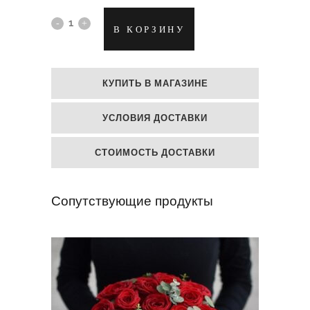
Букет
В КОРЗИНУ
из
конфет
КУПИТЬ В МАГАЗИНЕ
КитКат
УСЛОВИЯ ДОСТАВКИ
и
Марс
СТОИМОСТЬ ДОСТАВКИ
quantity
Сопутствующие продукты