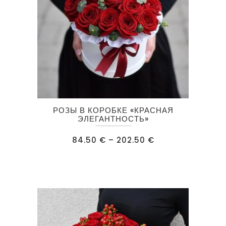
Этот
РОЗЫ В КОРОБКЕ «КРАСНАЯ
товар
ЭЛЕГАНТНОСТЬ»
имеет
Диапазон
84.50
€
–
202.50
€
несколько
цен:
84.50 €
вариаций.
–
202.50 €
Опции
можно
выбрать
на
странице