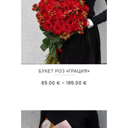
товара.
Этот
БУКЕТ РОЗ «ГРАЦИЯ»
товар
имеет
Диапазон
65.00
€
–
195.00
€
цен:
несколько
65.00 €
–
вариаций.
195.00 €
Опции
можно
выбрать
на