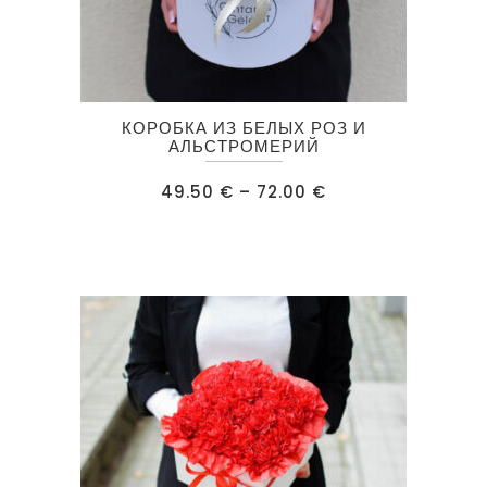
Этот
КОРОБКА ИЗ БЕЛЫХ РОЗ И
товар
АЛЬСТРОМЕРИЙ
имеет
Диапазон
49.50
€
–
72.00
€
несколько
цен:
49.50 €
вариаций.
–
72.00 €
Опции
можно
выбрать
на
странице
товара.