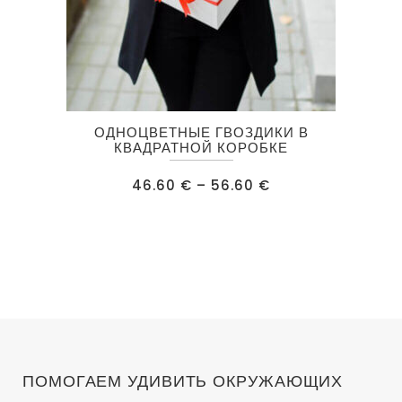
Этот
ОДНОЦВЕТНЫЕ ГВОЗДИКИ В
товар
КВАДРАТНОЙ КОРОБКЕ
имеет
Диапазон
46.60
€
–
56.60
€
несколько
цен:
46.60 €
вариаций.
–
56.60 €
Опции
можно
выбрать
на
странице
товара.
ПОМОГАЕМ УДИВИТЬ ОКРУЖАЮЩИХ