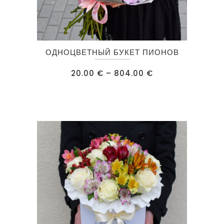
Этот
ОДНОЦВЕТНЫЙ БУКЕТ ПИОНОВ
товар
имеет
Диапазон
20.00
€
–
804.00
€
цен:
несколько
20.00 €
–
вариаций.
804.00 €
Опции
можно
выбрать
на
странице
товара.