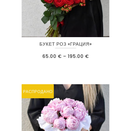
Этот
БУКЕТ РОЗ «ГРАЦИЯ»
товар
имеет
Диапазон
65.00
€
–
195.00
€
цен:
несколько
65.00 €
–
вариаций.
195.00 €
Опции
можно
РАСПРОДАЖА
РАСПРОДАНО
выбрать
на
странице
товара.