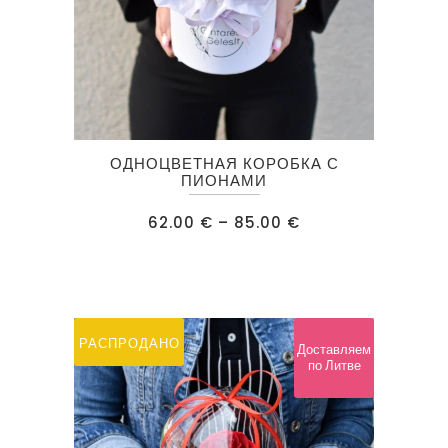
Этот
ОДНОЦВЕТНАЯ КОРОБКА С
товар
ПИОНАМИ
имеет
Диапазон
62.00
€
–
85.00
€
несколько
цен:
62.00 €
вариаций.
–
85.00 €
Опции
можно
выбрать
РАСПРОДАНО
Доставляем
на
по Литве
странице
товара.