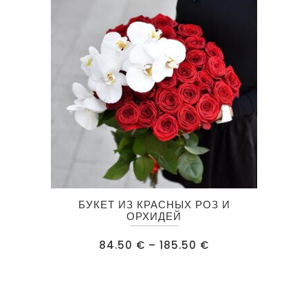
Этот
БУКЕТ ИЗ КРАСНЫХ РОЗ И
товар
ОРХИДЕЙ
имеет
Диапазон
84.50
€
–
185.50
€
несколько
цен:
84.50 €
вариаций.
–
185.50 €
Опции
можно