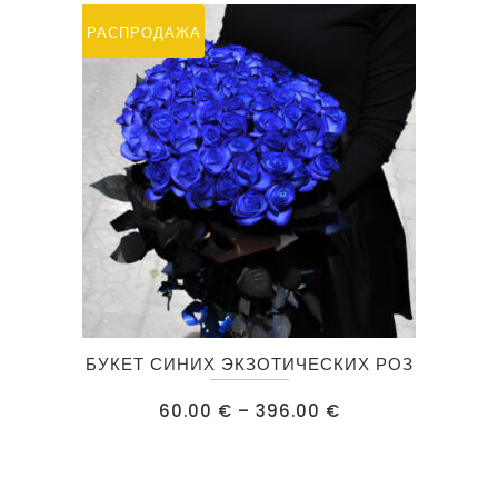
выбрать
РАСПРОДАЖА
на
странице
товара.
Этот
БУКЕТ СИНИХ ЭКЗОТИЧЕСКИХ РОЗ
товар
имеет
Диапазон
60.00
€
–
396.00
€
цен:
несколько
60.00 €
–
вариаций.
396.00 €
Опции