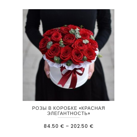
Опции
можно
выбрать
на
странице
товара.
Этот
РОЗЫ В КОРОБКЕ «КРАСНАЯ
товар
ЭЛЕГАНТНОСТЬ»
имеет
Диапазон
84.50
€
–
202.50
€
несколько
цен:
84.50 €
вариаций.