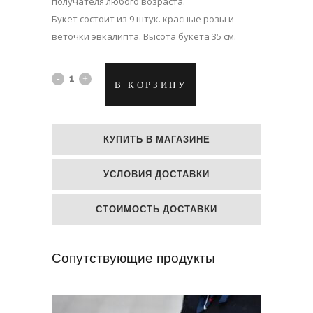
получателя любого возраста.
Букет состоит из 9 штук. красные розы и
веточки эвкалипта. Высота букета 35 см.
Букет
В КОРЗИНУ
роз
"Любовь"
КУПИТЬ В МАГАЗИНЕ
quantity
УСЛОВИЯ ДОСТАВКИ
СТОИМОСТЬ ДОСТАВКИ
Сопутствующие продукты