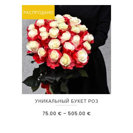
можно
РАСПРОДАНО
выбрать
на
странице
товара.
Этот
УНИКАЛЬНЫЙ БУКЕТ РОЗ
товар
имеет
Диапазон
75.00
€
–
505.00
€
цен:
несколько
75.00 €
–
вариаций.
505.00 €