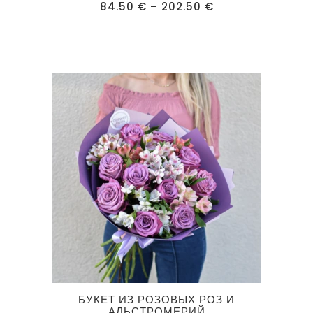
Диапазон
84.50
€
–
202.50
€
несколько
цен:
84.50 €
вариаций.
–
202.50 €
Опции
можно
выбрать
на
странице
товара.
Этот
БУКЕТ ИЗ РОЗОВЫХ РОЗ И
товар
АЛЬСТРОМЕРИЙ