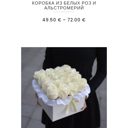
КОРОБКА ИЗ БЕЛЫХ РОЗ И
товар
АЛЬСТРОМЕРИЙ
имеет
Диапазон
49.50
€
–
72.00
€
несколько
цен:
49.50 €
вариаций.
–
72.00 €
Опции
можно
выбрать
на
странице
товара.