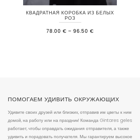
Этот
КВАДРАТНАЯ КОРОБКА ИЗ БЕЛЫХ
товар
РОЗ
имеет
Диапазон
78.00
€
–
96.50
€
несколько
цен:
78.00 €
вариаций.
–
96.50 €
Опции
можно
выбрать
на
странице
товара.
ПОМОГАЕМ УДИВИТЬ ОКРУЖАЮЩИХ
Удивите своих друзей или близких, отправив им цветы к ним
домой, на работу или на праздник! Команда Gintares geles
работает, чтобы оправдать ожидания отправителя, а также
удивить и порадовать получателя. Мы гарантируем высокое