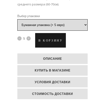
среднего размера (60-70см).
Выбор упаковки
Великолепный
В КОРЗИНУ
букет
необычных
ОПИСАНИЕ
роз
КУПИТЬ В МАГАЗИНЕ
quantity
УСЛОВИЯ ДОСТАВКИ
СТОИМОСТЬ ДОСТАВКИ