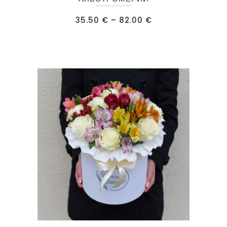
имеет
Диапазон
35.50
€
–
82.00
€
несколько
цен:
35.50 €
вариаций.
–
82.00 €
Опции
можно
выбрать
на
странице
товара.
Этот