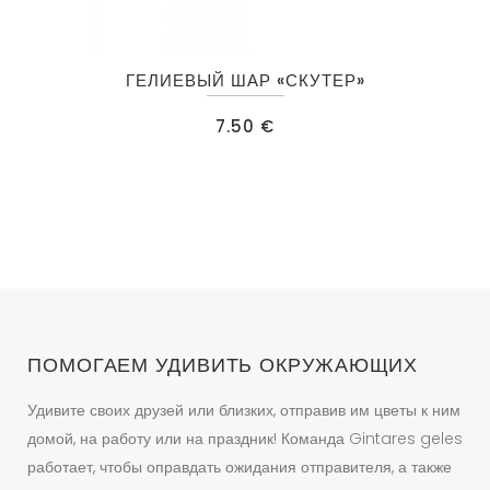
Этот
ГЕЛИЕВЫЙ ШАР «СКУТЕР»
товар
имеет
7.50
€
несколько
вариаций.
Опции
можно
выбрать
на
странице
товара.
ПОМОГАЕМ УДИВИТЬ ОКРУЖАЮЩИХ
Удивите своих друзей или близких, отправив им цветы к ним
домой, на работу или на праздник! Команда Gintares geles
работает, чтобы оправдать ожидания отправителя, а также