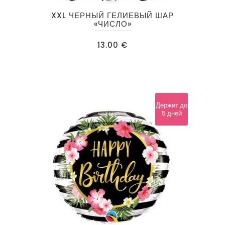
Этот
XXL ЧЕРНЫЙ ГЕЛИЕВЫЙ ШАР
товар
«ЧИСЛО»
имеет
13.00
€
несколько
вариаций.
Опции
можно
выбрать
Держит до
5 дней
на
странице
товара.