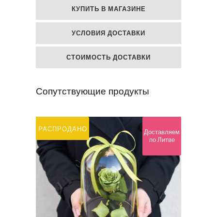
из
КУПИТЬ В МАГАЗИНЕ
гипсофилы
УСЛОВИЯ ДОСТАВКИ
quantity
СТОИМОСТЬ ДОСТАВКИ
Сопутствующие продукты
РАСПРОДАНО
Доставляем
по Литве