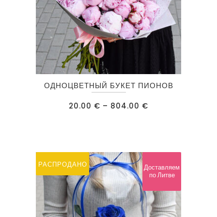
Этот
ОДНОЦВЕТНЫЙ БУКЕТ ПИОНОВ
товар
имеет
Диапазон
20.00
€
–
804.00
€
цен:
несколько
20.00 €
–
вариаций.
804.00 €
Опции
можно
РАСПРОДАНО
Доставляем
выбрать
по Литве
на
странице
товара.