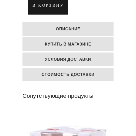
Деревянная
В КОРЗИНУ
рамка
для
ОПИСАНИЕ
фото
КУПИТЬ В МАГАЗИНЕ
"Любовь"
quantity
УСЛОВИЯ ДОСТАВКИ
СТОИМОСТЬ ДОСТАВКИ
Сопутствующие продукты