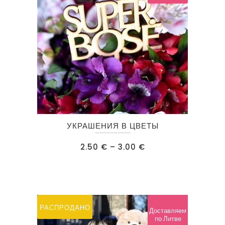
Этот
УКРАШЕНИЯ В ЦВЕТЫ
товар
имеет
Диапазон
2.50
€
–
3.00
€
цен:
несколько
2.50 €
–
вариаций.
3.00 €
Опции
можно
РАСПРОДАНО
Доставляем
выбрать
по Литве
на