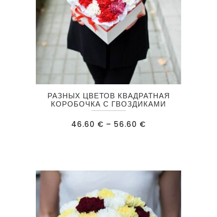
Этот
РАЗНЫХ ЦВЕТОВ КВАДРАТНАЯ
товар
КОРОБОЧКА С ГВОЗДИКАМИ
имеет
Диапазон
46.60
€
–
56.60
€
несколько
цен:
46.60 €
вариаций.
–
56.60 €
Опции
можно
выбрать
на
странице
товара.