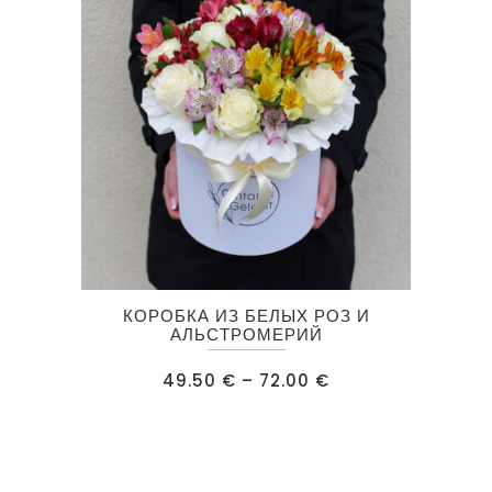
на
странице
товара.
Этот
КОРОБКА ИЗ БЕЛЫХ РОЗ И
товар
АЛЬСТРОМЕРИЙ
имеет
Диапазон
49.50
€
–
72.00
€
несколько
цен:
49.50 €
вариаций.
–
72.00 €
Опции
можно