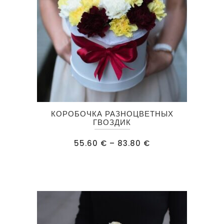
Этот
КОРОБОЧКА РАЗНОЦВЕТНЫХ
товар
ГВОЗДИК
имеет
Диапазон
55.60
€
–
83.80
€
несколько
цен:
55.60 €
вариаций.
–
83.80 €
Опции
можно
выбрать
на