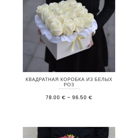
странице
товара.
Этот
КВАДРАТНАЯ КОРОБКА ИЗ БЕЛЫХ
товар
РОЗ
имеет
Диапазон
78.00
€
–
96.50
€
несколько
цен:
78.00 €
вариаций.
–
96.50 €
Опции
можно
выбрать