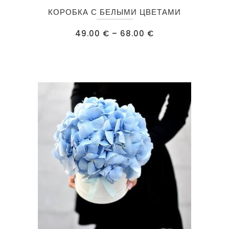
Этот
КОРОБКА С БЕЛЫМИ ЦВЕТАМИ
товар
имеет
Диапазон
49.00
€
–
68.00
€
цен:
несколько
49.00 €
–
вариаций.
68.00 €
Опции
можно
выбрать
на
странице
товара.