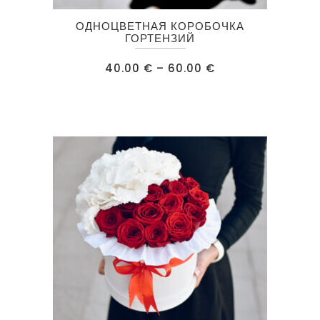
Этот
ОДНОЦВЕТНАЯ КОРОБОЧКА
товар
ГОРТЕНЗИЙ
имеет
Диапазон
40.00
€
–
60.00
€
несколько
цен:
40.00 €
вариаций.
–
60.00 €
Опции
можно
выбрать
на
странице
товара.