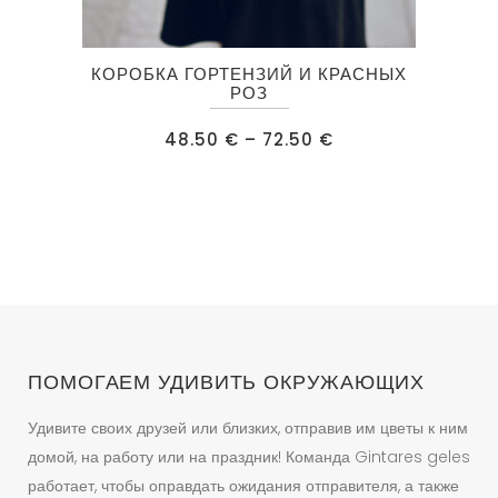
Этот
КОРОБКА ГОРТЕНЗИЙ И КРАСНЫХ
товар
РОЗ
имеет
Диапазон
48.50
€
–
72.50
€
несколько
цен:
48.50 €
вариаций.
–
72.50 €
Опции
можно
выбрать
на
странице
товара.
ПОМОГАЕМ УДИВИТЬ ОКРУЖАЮЩИХ
Удивите своих друзей или близких, отправив им цветы к ним
домой, на работу или на праздник! Команда Gintares geles
работает, чтобы оправдать ожидания отправителя, а также