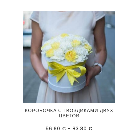
Этот
КОРОБОЧКА С ГВОЗДИКАМИ ДВУХ
товар
ЦВЕТОВ
имеет
Диапазон
56.60
€
–
83.80
€
несколько
цен:
56.60 €