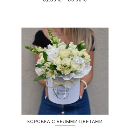
несколько
цен:
62.00 €
вариаций.
–
85.00 €
Опции
можно
выбрать
на
странице
товара.
Этот
КОРОБКА С БЕЛЫМИ ЦВЕТАМИ
товар