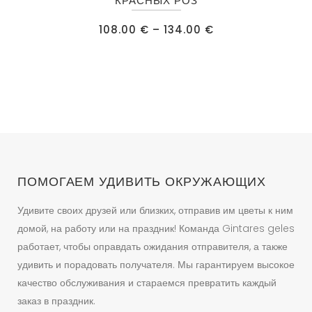
КРАСНЫХ РОЗ
имеет
Диапазон
108.00
€
–
134.00
€
несколько
цен:
108.00 €
вариаций.
–
134.00 €
Опции
можно
выбрать
на
странице
товара.
ПОМОГАЕМ УДИВИТЬ ОКРУЖАЮЩИХ
Удивите своих друзей или близких, отправив им цветы к ним
домой, на работу или на праздник! Команда Gintares geles
работает, чтобы оправдать ожидания отправителя, а также
удивить и порадовать получателя. Мы гарантируем высокое
качество обслуживания и стараемся превратить каждый
заказ в праздник.