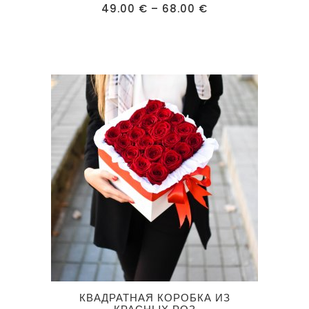
имеет
Диапазон
49.00
€
–
68.00
€
цен:
несколько
49.00 €
–
вариаций.
68.00 €
Опции
можно
выбрать
на
странице
товара.
Этот
КВАДРАТНАЯ КОРОБКА ИЗ
товар