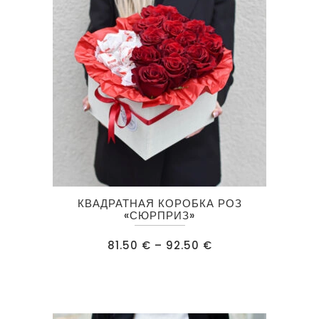
quantity
Этот
КВАДРАТНАЯ КОРОБКА РОЗ
товар
«СЮРПРИЗ»
имеет
Диапазон
81.50
€
–
92.50
€
несколько
цен:
81.50 €
вариаций.
–
92.50 €
Опции
можно