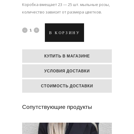
Коробка вмещает 23 — 25 шт. мыльные розы,
количество зависит от размера цветков.
Мыльные
В КОРЗИНУ
цветы
в
КУПИТЬ В МАГАЗИНЕ
коробке
УСЛОВИЯ ДОСТАВКИ
"Белые,
розовые
СТОИМОСТЬ ДОСТАВКИ
и
Сопутствующие продукты
сиреневые
маленькие
розочки"