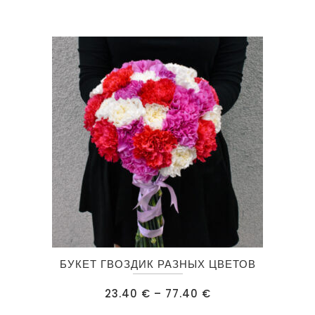
–
116.00 €
Опции
можно
выбрать
на
странице
товара.
Этот
БУКЕТ ГВОЗДИК РАЗНЫХ ЦВЕТОВ
товар
имеет
Диапазон
23.40
€
–
77.40
€
цен:
несколько
23.40 €