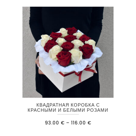
можно
выбрать
на
странице
товара.
Этот
КВАДРАТНАЯ КОРОБКА С
товар
КРАСНЫМИ И БЕЛЫМИ РОЗАМИ
имеет
Диапазон
93.00
€
–
116.00
€
несколько
цен:
93.00 €
вариаций.