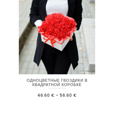
выбрать
на
странице
товара.
Этот
ОДНОЦВЕТНЫЕ ГВОЗДИКИ В
товар
КВАДРАТНОЙ КОРОБКЕ
имеет
Диапазон
46.60
€
–
56.60
€
несколько
цен:
46.60 €
вариаций.
–
56.60 €
Опции