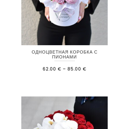
Этот
ОДНОЦВЕТНАЯ КОРОБКА С
товар
ПИОНАМИ
имеет
Диапазон
62.00
€
–
85.00
€
несколько
цен:
62.00 €
вариаций.
–
85.00 €
Опции
можно
выбрать
на
странице
товара.