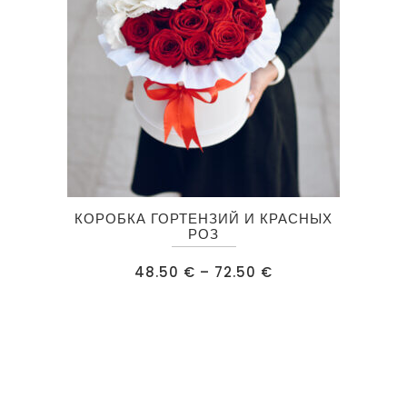
товара.
Этот
КОРОБКА ГОРТЕНЗИЙ И КРАСНЫХ
товар
РОЗ
имеет
Диапазон
48.50
€
–
72.50
€
несколько
цен:
48.50 €
вариаций.
–
72.50 €
Опции
можно
выбрать
на