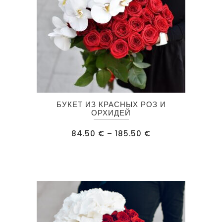
Этот
БУКЕТ ИЗ КРАСНЫХ РОЗ И
товар
ОРХИДЕЙ
имеет
Диапазон
84.50
€
–
185.50
€
несколько
цен:
84.50 €
вариаций.
–
185.50 €
Опции
можно
выбрать
на
странице