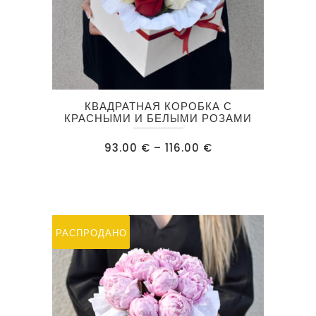
Этот
КВАДРАТНАЯ КОРОБКА С
товар
КРАСНЫМИ И БЕЛЫМИ РОЗАМИ
имеет
Диапазон
93.00
€
–
116.00
€
несколько
цен:
93.00 €
вариаций.
–
116.00 €
Опции
можно
выбрать
РАСПРОДАЖА
РАСПРОДАНО
на
странице
товара.