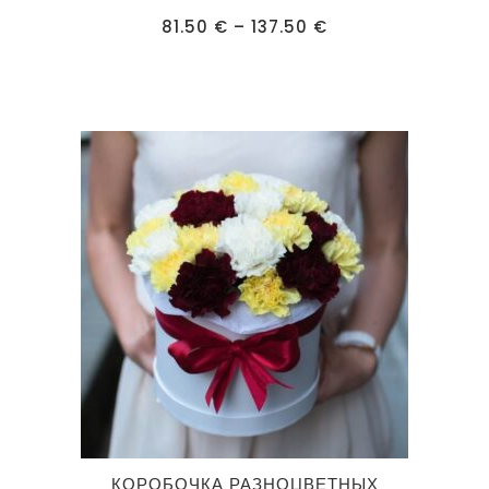
имеет
Диапазон
81.50
€
–
137.50
€
несколько
цен:
81.50 €
вариаций.
–
137.50 €
Опции
можно
выбрать
на
странице
товара.
Этот
КОРОБОЧКА РАЗНОЦВЕТНЫХ