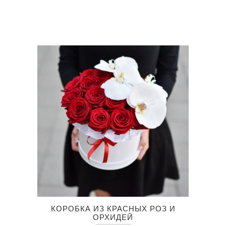
несколько
цен:
49.50 €
вариаций.
–
72.00 €
Опции
можно
выбрать
на
странице
товара.
Этот
КОРОБКА ИЗ КРАСНЫХ РОЗ И
товар
ОРХИДЕЙ