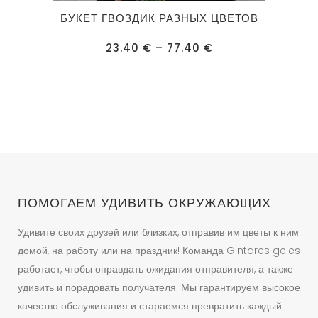
Этот
БУКЕТ ГВОЗДИК РАЗНЫХ ЦВЕТОВ
товар
имеет
Диапазон
23.40
€
–
77.40
€
цен:
несколько
23.40 €
–
вариаций.
77.40 €
Опции
можно
выбрать
на
странице
товара.
ПОМОГАЕМ УДИВИТЬ ОКРУЖАЮЩИХ
Удивите своих друзей или близких, отправив им цветы к ним
домой, на работу или на праздник! Команда Gintares geles
работает, чтобы оправдать ожидания отправителя, а также
удивить и порадовать получателя. Мы гарантируем высокое
качество обслуживания и стараемся превратить каждый