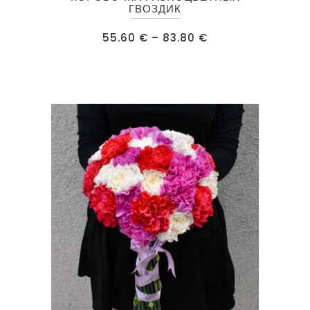
товар
ГВОЗДИК
имеет
Диапазон
55.60
€
–
83.80
€
несколько
цен:
55.60 €
вариаций.
–
83.80 €
Опции
можно
выбрать
на
странице
товара.