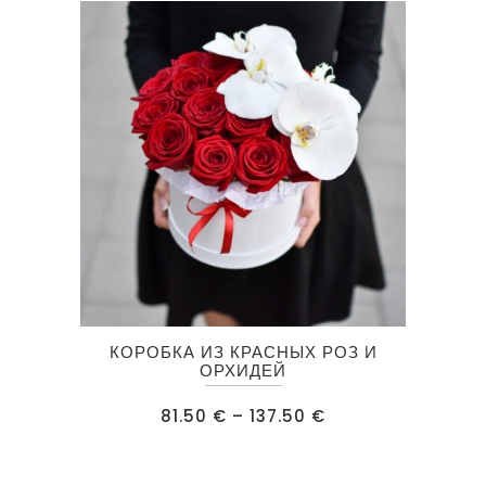
выбрать
на
странице
товара.
Этот
КОРОБКА ИЗ КРАСНЫХ РОЗ И
товар
ОРХИДЕЙ
имеет
Диапазон
81.50
€
–
137.50
€
несколько
цен:
81.50 €
вариаций.
–
137.50 €
Опции