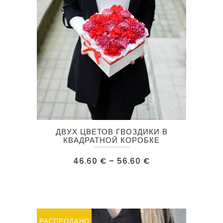
Этот
ДВУХ ЦВЕТОВ ГВОЗДИКИ В
товар
КВАДРАТНОЙ КОРОБКЕ
имеет
Диапазон
46.60
€
–
56.60
€
несколько
цен:
46.60 €
вариаций.
–
56.60 €
Опции
можно
выбрать
РАСПРОДАЖА
РАСПРОДАНО