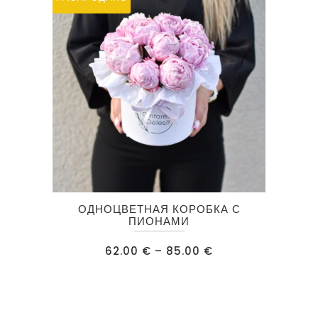
на
странице
товара.
Этот
ОДНОЦВЕТНАЯ КОРОБКА С
товар
ПИОНАМИ
имеет
Диапазон
62.00
€
–
85.00
€
несколько
цен:
62.00 €
вариаций.
–
85.00 €
Опции
можно