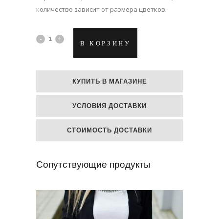
количество зависит от размера цветков.
Мыльные
В КОРЗИНУ
цветы
в
КУПИТЬ В МАГАЗИНЕ
коробке
УСЛОВИЯ ДОСТАВКИ
"Ярко-
розовые
СТОИМОСТЬ ДОСТАВКИ
и
Сопутствующие продукты
белые
пионы"
quantity