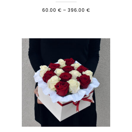
товар
имеет
Диапазон
60.00
€
–
396.00
€
цен:
несколько
60.00 €
–
вариаций.
396.00 €
Опции
можно
выбрать
на
странице
товара.
Этот