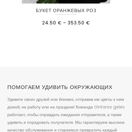
Этот
БУКЕТ ОРАНЖЕВЫХ РОЗ
товар
имеет
Диапазон
24.50
€
–
353.50
€
цен:
несколько
24.50 €
–
вариаций.
353.50 €
Опции
можно
выбрать
на
странице
товара.
ПОМОГАЕМ УДИВИТЬ ОКРУЖАЮЩИХ
Удивите своих друзей или близких, отправив им цветы к ним
домой, на работу или на праздник! Команда Gintares geles
работает, чтобы оправдать ожидания отправителя, а также
удивить и порадовать получателя. Мы гарантируем высокое
качество обслуживания и стараемся превратить каждый