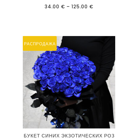
имеет
Диапазон
34.00
€
–
125.00
€
цен:
несколько
34.00 €
–
вариаций.
125.00 €
Опции
можно
РАСПРОДАЖА
выбрать
на
странице
товара.
Этот
БУКЕТ СИНИХ ЭКЗОТИЧЕСКИХ РОЗ