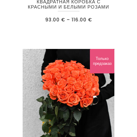
КВАДРАТНАЯ КОРОБКА С
товар
КРАСНЫМИ И БЕЛЫМИ РОЗАМИ
имеет
Диапазон
93.00
€
–
116.00
€
несколько
цен:
93.00 €
вариаций.
–
116.00 €
Опции
можно
выбрать
Только
на
предзаказ
странице
товара.