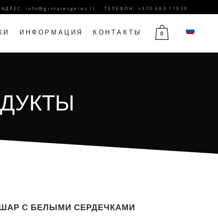
. АДРЕС:
info@gintaresgeles.lt
ТЕЛЕФОН: +370 683 11939
КИ
ИНФОРМАЦИЯ
КОНТАКТЫ
0
Й
ЦВЕТЫ НА 1 СЕНТЯБРЯ
ОДУКТЫ
Ы
ЦВЕТЫ НА ДЕНЬ РОЖДЕНИЯ
ЮБИЛЕЙНЫЕ ЦВЕТЫ
ДЕНЬ МАТЕРИ ЦВЕТЫ
14 ФЕВРАЛЯ ЦВЕТЫ
ЦВЕТЫ НА 8 МАРТА
ЦВЕТЫ ТРАУРА
ШАР С БЕЛЫМИ СЕРДЕЧКАМИ