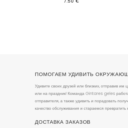
имеет
7.50
€
несколько
вариаций.
Опции
можно
выбрать
на
странице
товара.
ПОМОГАЕМ УДИВИТЬ ОКРУЖАЮ
Удивите своих друзей или близких, отправив им ц
или на праздник! Команда Gintares geles работ
отправителя, а также удивить и порадовать пол
качество обслуживания и стараемся превратить к
ДОСТАВКА ЗАКАЗОВ