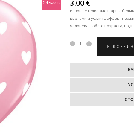
ЛЬПАНЫ
3.00
€
24 часов
Розовые гелиевые шары с белым
ЛЬШЕ
цветами и усилить эффект неож
человека любого возраста, подн
Розовый
В КОРЗИ
гелиевый
шар
КУ
с
УС
белыми
сердечками
СТО
quantity