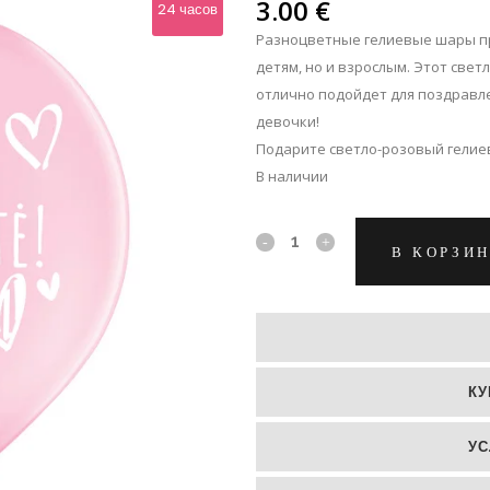
ЛЬПАНЫ
3.00
€
24 часов
Разноцветные гелиевые шары пр
ЛЬШЕ
детям, но и взрослым. Этот све
отлично подойдет для поздравл
девочки!
Подарите светло-розовый гелиев
В наличии
Светло-
В КОРЗИ
розовый
гелиевый
шар
КУ
"Девочка!"
quantity
УС