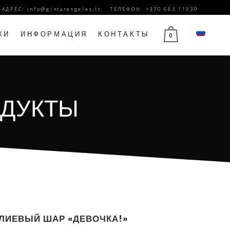
. АДРЕС:
info@gintaresgeles.lt
ТЕЛЕФОН: +370 683 11939
КИ
ИНФОРМАЦИЯ
КОНТАКТЫ
0
Й
ЦВЕТЫ НА 1 СЕНТЯБРЯ
ОДУКТЫ
Ы
ЦВЕТЫ НА ДЕНЬ РОЖДЕНИЯ
ЮБИЛЕЙНЫЕ ЦВЕТЫ
ДЕНЬ МАТЕРИ ЦВЕТЫ
14 ФЕВРАЛЯ ЦВЕТЫ
ЦВЕТЫ НА 8 МАРТА
ЦВЕТЫ ТРАУРА
ЛИЕВЫЙ ШАР «ДЕВОЧКА!»