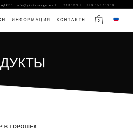
. АДРЕС:
info@gintaresgeles.lt
ТЕЛЕФОН: +370 683 11939
КИ
ИНФОРМАЦИЯ
КОНТАКТЫ
0
Й
ЦВЕТЫ НА 1 СЕНТЯБРЯ
ОДУКТЫ
Ы
ЦВЕТЫ НА ДЕНЬ РОЖДЕНИЯ
ЮБИЛЕЙНЫЕ ЦВЕТЫ
ДЕНЬ МАТЕРИ ЦВЕТЫ
14 ФЕВРАЛЯ ЦВЕТЫ
ЦВЕТЫ НА 8 МАРТА
ЦВЕТЫ ТРАУРА
Р В ГОРОШЕК