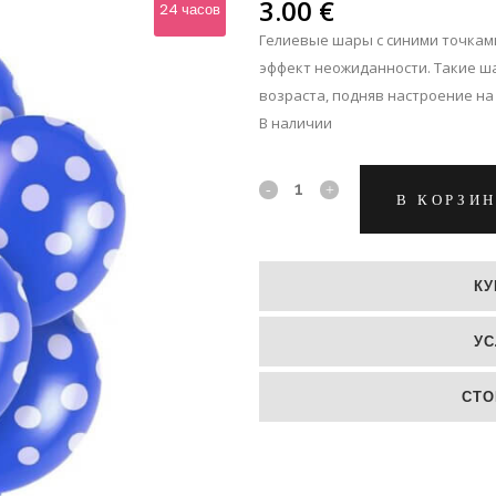
ЛЬПАНЫ
3.00
€
24 часов
Гелиевые шары с синими точкам
ЛЬШЕ
эффект неожиданности. Такие ш
возраста, подняв настроение на 
В наличии
Синий
В КОРЗИ
гелиевый
шар
КУ
в
УС
горошек
quantity
СТО