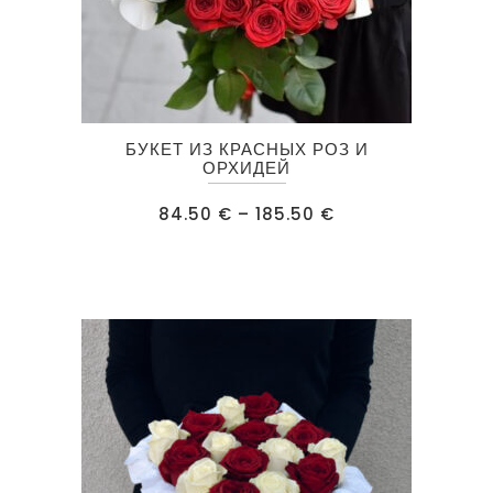
Этот
БУКЕТ ИЗ КРАСНЫХ РОЗ И
товар
ОРХИДЕЙ
имеет
Диапазон
84.50
€
–
185.50
€
несколько
цен:
84.50 €
вариаций.
–
185.50 €
Опции
можно
выбрать
на
странице
товара.