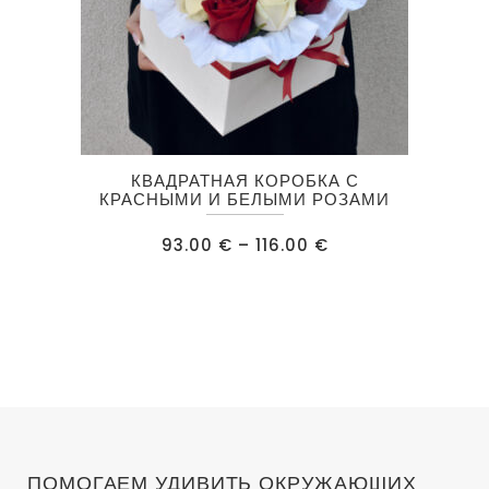
Этот
КВАДРАТНАЯ КОРОБКА С
товар
КРАСНЫМИ И БЕЛЫМИ РОЗАМИ
имеет
Диапазон
93.00
€
–
116.00
€
несколько
цен:
93.00 €
вариаций.
–
116.00 €
Опции
можно
выбрать
на
странице
товара.
ПОМОГАЕМ УДИВИТЬ ОКРУЖАЮЩИХ