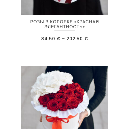
Этот
РОЗЫ В КОРОБКЕ «КРАСНАЯ
товар
ЭЛЕГАНТНОСТЬ»
имеет
Диапазон
84.50
€
–
202.50
€
несколько
цен:
84.50 €
вариаций.
–
202.50 €
Опции
можно
выбрать
на
странице
товара.