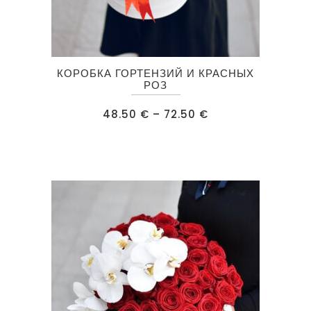
Этот
КОРОБКА ГОРТЕНЗИЙ И КРАСНЫХ
товар
РОЗ
имеет
Диапазон
48.50
€
–
72.50
€
несколько
цен:
48.50 €
вариаций.
–
72.50 €
Опции
можно
выбрать
на
странице
товара.