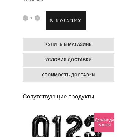
Фолиевый
В КОРЗИНУ
гелий
шар
КУПИТЬ В МАГАЗИНЕ
Голубое
УСЛОВИЯ ДОСТАВКИ
сердце
quantity
СТОИМОСТЬ ДОСТАВКИ
Сопутствующие продукты
Держит до
5 дней