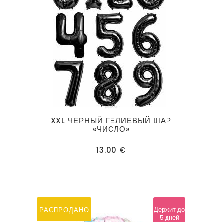
Этот
XXL ЧЕРНЫЙ ГЕЛИЕВЫЙ ШАР
товар
«ЧИСЛО»
имеет
13.00
€
несколько
вариаций.
Опции
можно
выбрать
Держит до
РАСПРОДАНО
5 дней
на