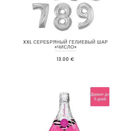
Этот
XXL СЕРЕБРЯНЫЙ ГЕЛИЕВЫЙ ШАР
товар
«ЧИСЛО»
имеет
13.00
€
несколько
вариаций.
Опции
можно
выбрать
Держит до
5 дней
на
странице
товара.