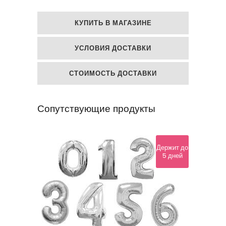
шар
КУПИТЬ В МАГАЗИНЕ
Звезда
УСЛОВИЯ ДОСТАВКИ
из
розового
СТОИМОСТЬ ДОСТАВКИ
золота
Сопутствующие продукты
quantity
Держит до
5 дней