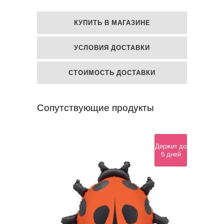
шар
КУПИТЬ В МАГАЗИНЕ
"Красавчик
УСЛОВИЯ ДОСТАВКИ
Единорог"
quantity
СТОИМОСТЬ ДОСТАВКИ
Сопутствующие продукты
Держит до
5 дней