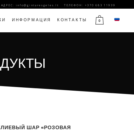
. АДРЕС:
info@gintaresgeles.lt
ТЕЛЕФОН: +370 683 11939
КИ
ИНФОРМАЦИЯ
КОНТАКТЫ
0
Й
ЦВЕТЫ НА 1 СЕНТЯБРЯ
ОДУКТЫ
Ы
ЦВЕТЫ НА ДЕНЬ РОЖДЕНИЯ
ЮБИЛЕЙНЫЕ ЦВЕТЫ
ДЕНЬ МАТЕРИ ЦВЕТЫ
14 ФЕВРАЛЯ ЦВЕТЫ
ЦВЕТЫ НА 8 МАРТА
ЦВЕТЫ ТРАУРА
ЛИЕВЫЙ ШАР «РОЗОВАЯ