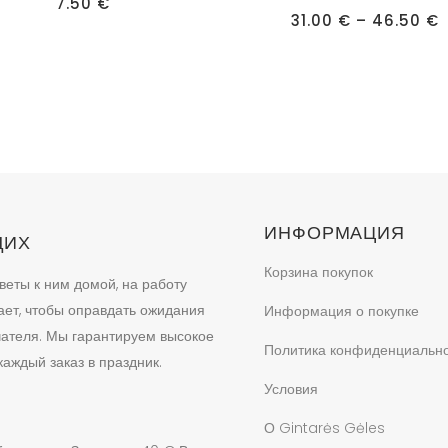
имеет
7.50
€
Д
31.00
€
–
46.50
€
ько
несколько
ц
3
ий.
вариаций.
4
Опции
можно
ь
выбрать
на
це
странице
товара.
ИНФОРМАЦИЯ
ЩИХ
Корзина покупок
веты к ним домой, на работу
ает, чтобы оправдать ожидания
Информация о покупке
учателя. Мы гарантируем высокое
Политика конфиденциальн
аждый заказ в праздник.
Условия
О Gintarės Gėles