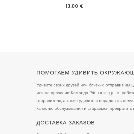
имеет
имеет
13.00
€
несколько
нескол
вариаций.
вариац
Опции
Опции
можно
можно
выбрать
выбрат
на
на
странице
страни
товара.
товара.
ПОМОГАЕМ УДИВИТЬ ОКРУЖАЮ
Удивите своих друзей или близких, отправив им ц
или на праздник! Команда Gintares geles работ
отправителя, а также удивить и порадовать пол
качество обслуживания и стараемся превратить к
ДОСТАВКА ЗАКАЗОВ