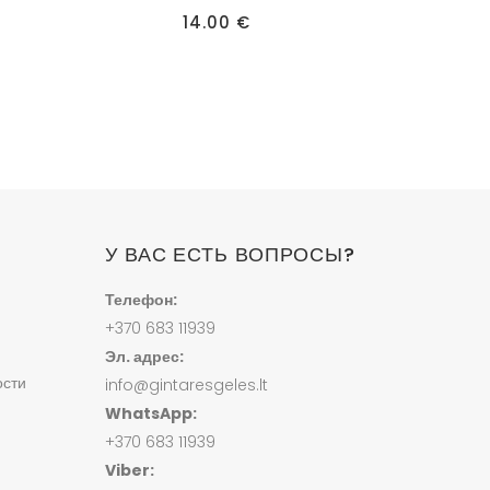
иапазон
14.00
€
ен:
1.00 €
–
6.50 €
У ВАС ЕСТЬ ВОПРОСЫ?
Телефон:
+370 683 11939
Эл. адрес:
ости
info@gintaresgeles.lt
WhatsApp:
+370 683 11939
Viber: