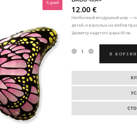
ЛЬПАНЫ
5 дней
12.00
€
ЛЬШЕ
Необычный воздушный шар — на 
детей, и взрослых на любом пра
Диаметр надутого шара 60 см.
Фольгированный
В КОРЗИ
гелиевый
шар
КУ
"Розовая
УС
бабочка"
quantity
СТО