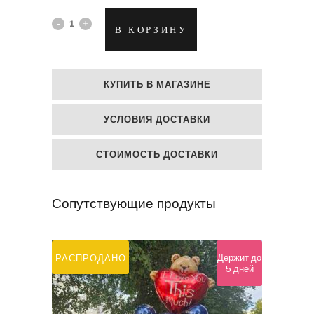
Фольгированный
В КОРЗИНУ
гелиевый
шар
КУПИТЬ В МАГАЗИНЕ
"Розовая
УСЛОВИЯ ДОСТАВКИ
тележка"
quantity
СТОИМОСТЬ ДОСТАВКИ
Сопутствующие продукты
Держит до
РАСПРОДАНО
5 дней