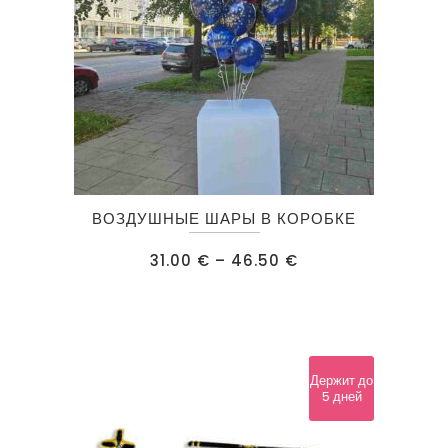
Этот
ВОЗДУШНЫЕ ШАРЫ В КОРОБКЕ
товар
имеет
Диапазон
31.00
€
–
46.50
€
цен:
несколько
31.00 €
–
вариаций.
46.50 €
Опции
можно
Держит до
выбрать
5 дней
на
странице