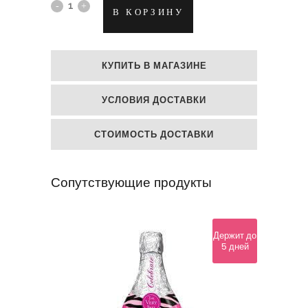
Фольгированный
В КОРЗИНУ
гелиевый
шар
КУПИТЬ В МАГАЗИНЕ
"Розовый
УСЛОВИЯ ДОСТАВКИ
слоник"
quantity
СТОИМОСТЬ ДОСТАВКИ
Сопутствующие продукты
Держит до
5 дней