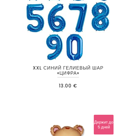
Этот
XXL СИНИЙ ГЕЛИЕВЫЙ ШАР
товар
«ЦИФРА»
имеет
13.00
€
несколько
вариаций.
Опции
можно
выбрать
Держит до
5 дней
на
странице