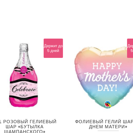
день"
quantity
Держит до
Де
5 дней
5
L РОЗОВЫЙ ГЕЛИЕВЫЙ
ФОЛИЕВЫЙ ГЕЛИЙ ШАР
ШАР «БУТЫЛКА
ДНЕМ ​​МАТЕРИ»
ШАМПАНСКОГО»