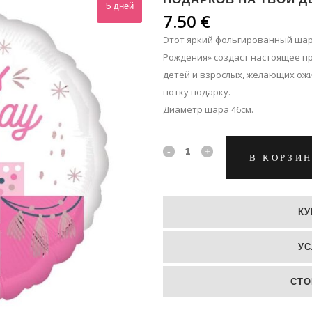
ЛЬПАНЫ
5 дней
7.50
€
ЛЬШЕ
Этот яркий фольгированный шар
Рождения» создаст настоящее п
детей и взрослых, желающих ож
нотку подарку.
Диаметр шара 46см.
Фольгированный
В КОРЗИ
гелиевый
шар
КУ
"Счастливых
УС
подарков
на
СТО
твой