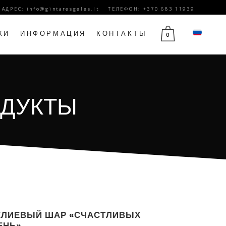
. АДРЕС:
info@gintaresgeles.lt
ТЕЛЕФОН: +370 683 11939
КИ
ИНФОРМАЦИЯ
КОНТАКТЫ
0
Й
ЦВЕТЫ НА 1 СЕНТЯБРЯ
ОДУКТЫ
Ы
ЦВЕТЫ НА ДЕНЬ РОЖДЕНИЯ
ЮБИЛЕЙНЫЕ ЦВЕТЫ
ДЕНЬ МАТЕРИ ЦВЕТЫ
14 ФЕВРАЛЯ ЦВЕТЫ
ЦВЕТЫ НА 8 МАРТА
ЦВЕТЫ ТРАУРА
ЕЛИЕВЫЙ ШАР «СЧАСТЛИВЫХ
ЕНЬ»