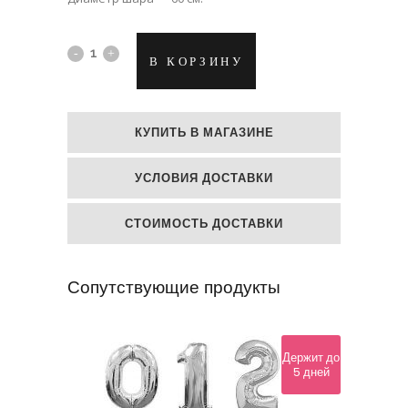
Фольгированный
В КОРЗИНУ
гелиевый
шар
КУПИТЬ В МАГАЗИНЕ
"Улыбка
УСЛОВИЯ ДОСТАВКИ
с
небес"
СТОИМОСТЬ ДОСТАВКИ
quantity
Сопутствующие продукты
Держит до
5 дней