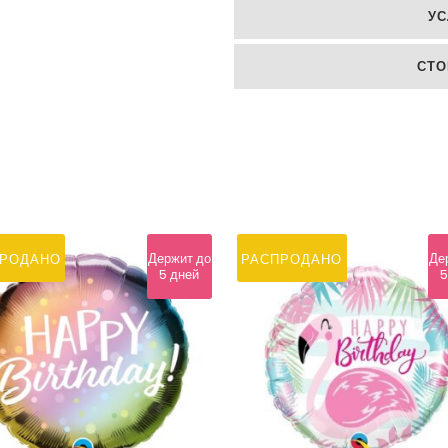
УС
Днём
Рождения»
СТО
quantity
Держит до
Де
ПРОДАНО
РАСПРОДАНО
5 дней
5