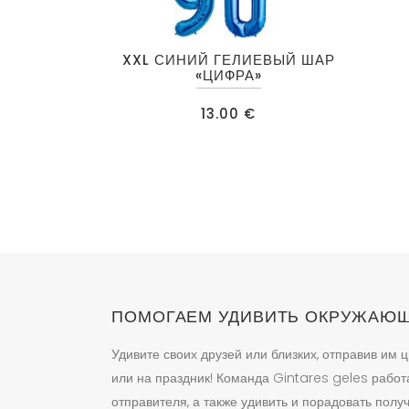
Этот
XXL СИНИЙ ГЕЛИЕВЫЙ ШАР
товар
«ЦИФРА»
имеет
13.00
€
несколько
вариаций.
Опции
можно
выбрать
на
странице
товара.
ПОМОГАЕМ УДИВИТЬ ОКРУЖАЮ
Удивите своих друзей или близких, отправив им ц
или на праздник! Команда Gintares geles работ
отправителя, а также удивить и порадовать пол