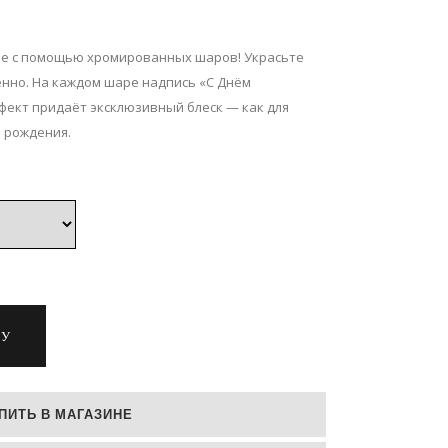
ие с помощью хромированных шаров! Украсьте
енно. На каждом шаре надпись «С Днём
фект придаёт эксклюзивный блеск — как для
я рождения.
НУ
ПИТЬ В МАГАЗИНЕ