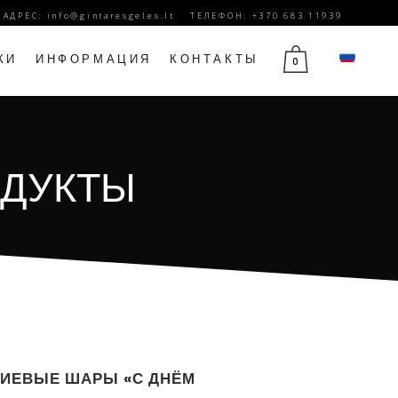
. АДРЕС:
info@gintaresgeles.lt
ТЕЛЕФОН: +370 683 11939
КИ
ИНФОРМАЦИЯ
КОНТАКТЫ
0
Й
ЦВЕТЫ НА 1 СЕНТЯБРЯ
ОДУКТЫ
Ы
ЦВЕТЫ НА ДЕНЬ РОЖДЕНИЯ
ЮБИЛЕЙНЫЕ ЦВЕТЫ
ДЕНЬ МАТЕРИ ЦВЕТЫ
14 ФЕВРАЛЯ ЦВЕТЫ
ЦВЕТЫ НА 8 МАРТА
ЦВЕТЫ ТРАУРА
ИЕВЫЕ ШАРЫ «С ДНЁМ