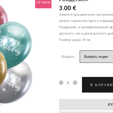
ЛЬПАНЫ
24 часов
3.00
€
ЛЬШЕ
Зажгите праздничное настроен
любое торжество ярко и соврем
Рождения», а хромированный эф
детского, так и для взрослого дн
Размер шара: 30 см.
Выбрать
Хромированные
В КОРЗИ
гелиевые
шары
КУ
«С