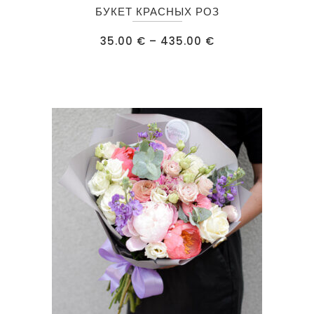
Этот
БУКЕТ КРАСНЫХ РОЗ
товар
имеет
Диапазон
35.00
€
–
435.00
€
цен:
несколько
35.00 €
–
вариаций.
435.00 €
Опции
можно
выбрать
на
странице
товара.