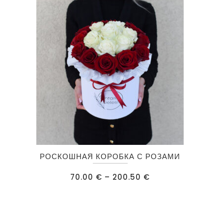
выбрать
на
странице
товара.
Этот
РОСКОШНАЯ КОРОБКА С РОЗАМИ
товар
имеет
Диапазон
70.00
€
–
200.50
€
цен:
несколько
70.00 €
–
вариаций.
200.50 €
Опции