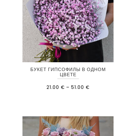
Этот
БУКЕТ ГИПСОФИЛЫ В ОДНОМ
товар
ЦВЕТЕ
имеет
Диапазон
21.00
€
–
51.00
€
несколько
цен:
21.00 €
вариаций.
–
51.00 €
Опции
можно
выбрать
на