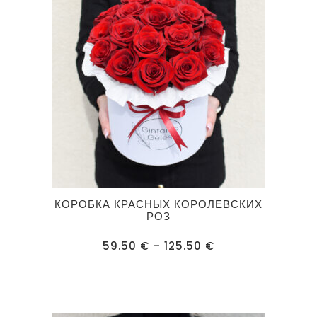
Этот
КОРОБКА КРАСНЫХ КОРОЛЕВСКИХ
товар
РОЗ
имеет
Диапазон
59.50
€
–
125.50
€
несколько
цен:
59.50 €
вариаций.
–
125.50 €
Опции
можно