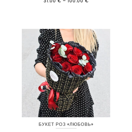
Диапазон
31.00
€
–
100.00
€
несколько
цен:
31.00 €
вариаций.
–
100.00 €
Опции
можно
выбрать
на
странице
товара.
БУКЕТ РОЗ «ЛЮБОВЬ»