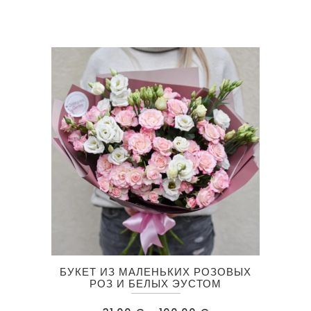
35.50 €
вариаций.
–
88.50 €
Опции
можно
выбрать
на
странице
товара.
Этот
БУКЕТ ИЗ МАЛЕНЬКИХ РОЗОВЫХ
товар
РОЗ И БЕЛЫХ ЭУСТОМ
имеет