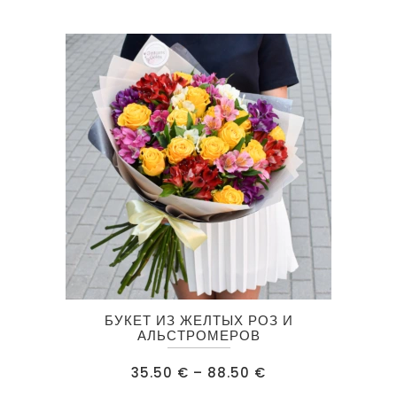
67.00 €
Опции
можно
выбрать
на
странице
товара.
Этот
БУКЕТ ИЗ ЖЕЛТЫХ РОЗ И
товар
АЛЬСТРОМЕРОВ
имеет
Диапазон
35.50
€
–
88.50
€
несколько
цен: