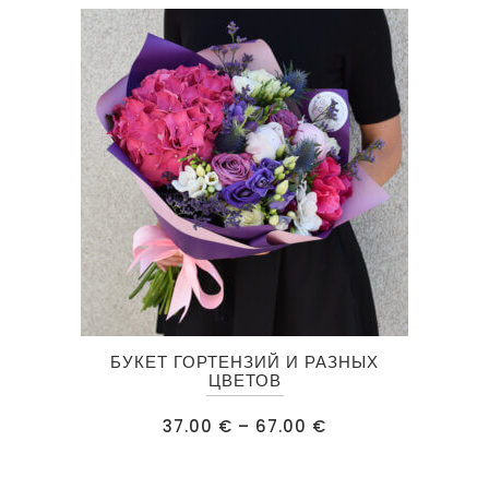
можно
выбрать
на
странице
товара.
Этот
БУКЕТ ГОРТЕНЗИЙ И РАЗНЫХ
товар
ЦВЕТОВ
имеет
Диапазон
37.00
€
–
67.00
€
несколько
цен:
37.00 €
вариаций.
–