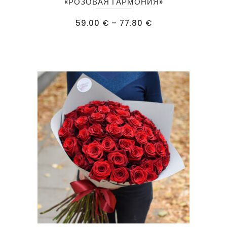
товар
«РОЗОВАЯ ГАРМОНИЯ»
имеет
Диапазон
59.00
€
–
77.80
€
несколько
цен:
59.00 €
вариаций.
–
77.80 €
Опции
можно
выбрать
на
странице
товара.