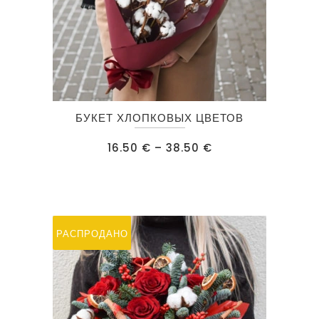
Этот
БУКЕТ ХЛОПКОВЫХ ЦВЕТОВ
товар
имеет
Диапазон
16.50
€
–
38.50
€
цен:
несколько
16.50 €
–
вариаций.
38.50 €
Опции
можно
РАСПРОДАНО
выбрать
на
странице
товара.