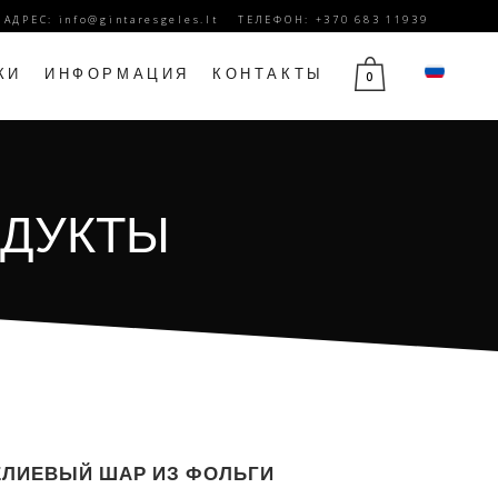
. АДРЕС:
info@gintaresgeles.lt
ТЕЛЕФОН: +370 683 11939
КИ
ИНФОРМАЦИЯ
КОНТАКТЫ
0
Й
ЦВЕТЫ НА 1 СЕНТЯБРЯ
ОДУКТЫ
Ы
ЦВЕТЫ НА ДЕНЬ РОЖДЕНИЯ
ЮБИЛЕЙНЫЕ ЦВЕТЫ
ДЕНЬ МАТЕРИ ЦВЕТЫ
14 ФЕВРАЛЯ ЦВЕТЫ
ЦВЕТЫ НА 8 МАРТА
ЦВЕТЫ ТРАУРА
ЕЛИЕВЫЙ ШАР ИЗ ФОЛЬГИ