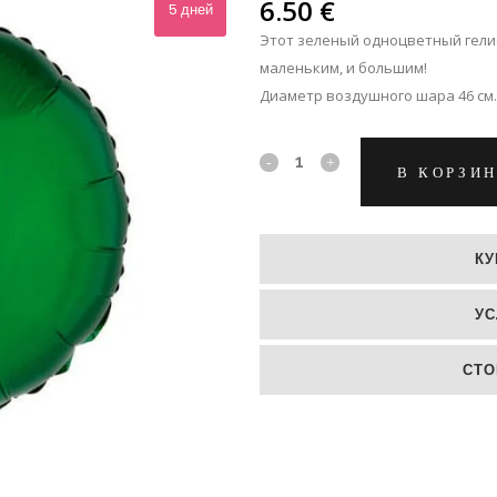
ЛЬПАНЫ
6.50
€
5 дней
Этот зеленый одноцветный гели
ЛЬШЕ
маленьким, и большим!
Диаметр воздушного шара 46 см.
Зеленый
В КОРЗИ
круглый
гелиевый
КУ
шар
УС
из
фольги
СТО
quantity