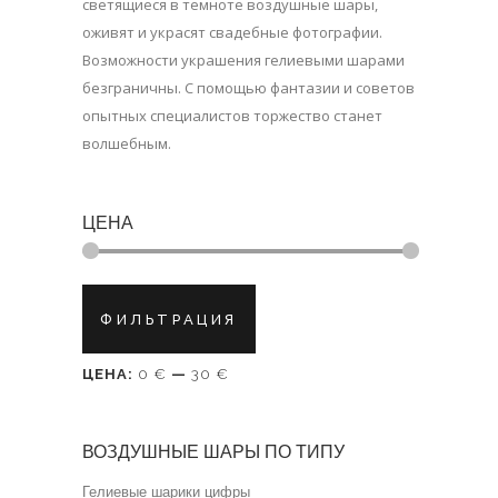
светящиеся в темноте воздушные шары,
оживят и украсят свадебные фотографии.
Возможности украшения гелиевыми шарами
безграничны. С помощью фантазии и советов
опытных специалистов торжество станет
волшебным.
ЦЕНА
Минимальная
Максимальная
ФИЛЬТРАЦИЯ
цена
цена
ЦЕНА:
0 €
—
30 €
ВОЗДУШНЫЕ ШАРЫ ПО ТИПУ
Гелиевые шарики цифры