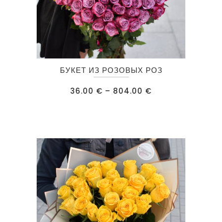
Этот
БУКЕТ ИЗ РОЗОВЫХ РОЗ
товар
имеет
Диапазон
36.00
€
–
804.00
€
цен:
несколько
36.00 €
–
вариаций.
804.00 €
Опции
можно
выбрать
на
странице
товара.