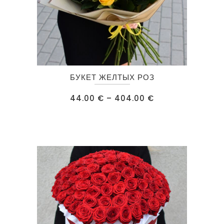
Этот
БУКЕТ ЖЕЛТЫХ РОЗ
товар
имеет
Диапазон
44.00
€
–
404.00
€
цен:
несколько
44.00 €
–
вариаций.
404.00 €
Опции
можно
выбрать
на
странице
товара.