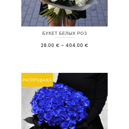
Этот
БУКЕТ БЕЛЫХ РОЗ
товар
имеет
Диапазон
28.00
€
–
404.00
€
цен:
несколько
28.00 €
–
вариаций.
404.00 €
Опции
можно
РАСПРОДАЖА
выбрать
на
странице
товара.