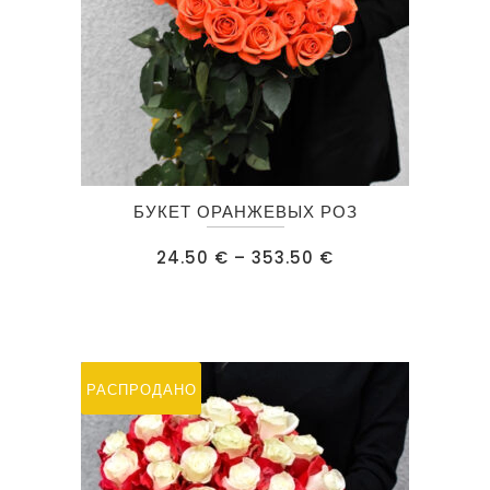
Этот
БУКЕТ ОРАНЖЕВЫХ РОЗ
товар
имеет
Диапазон
24.50
€
–
353.50
€
цен:
несколько
24.50 €
–
вариаций.
353.50 €
Опции
можно
РАСПРОДАНО
выбрать
на
странице
товара.