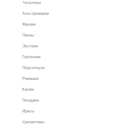
Tюльпаны
Альстромерии
Фрезии
Пионы
Эустома
Гортензии
Подсолнухи
Ромашка
Качим
Гвоздики
Ирисы
Xризантемы