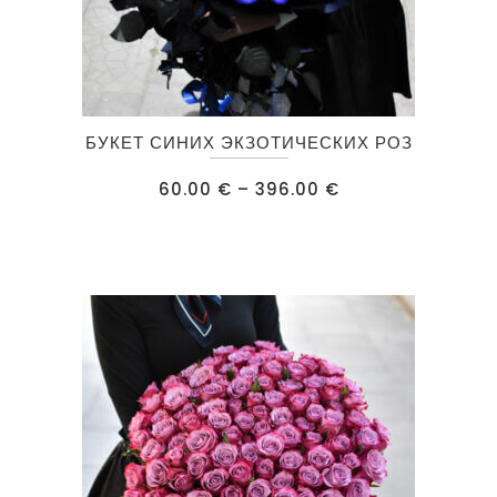
Этот
БУКЕТ СИНИХ ЭКЗОТИЧЕСКИХ РОЗ
товар
имеет
Диапазон
60.00
€
–
396.00
€
цен:
несколько
60.00 €
–
вариаций.
396.00 €
Опции
можно
выбрать
на
странице
товара.