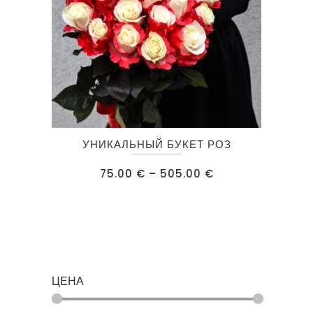
Этот
УНИКАЛЬНЫЙ БУКЕТ РОЗ
товар
имеет
Диапазон
75.00
€
–
505.00
€
цен:
несколько
75.00 €
–
вариаций.
505.00 €
Опции
можно
выбрать
ЦЕНА
на
странице