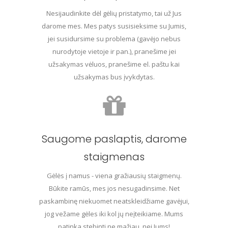
Nesijaudinkite dėl gėlių pristatymo, tai už Jus
darome mes. Mes patys susisieksime su Jumis,
jei susidursime su problema (gavėjo nebus
nurodytoje vietoje ir pan.), pranešime jei
užsakymas vėluos, pranešime el. paštu kai
užsakymas bus įvykdytas.
Saugome paslaptis, darome
staigmenas
Gėlės į namus - viena gražiausių staigmenų.
Būkite ramūs, mes jos nesugadinsime. Net
paskambinę niekuomet neatskleidžiame gavėjui,
jog vežame gėles iki kol jų neįteikiame. Mums
patinka stebinti ne mažiau, nei Jums!