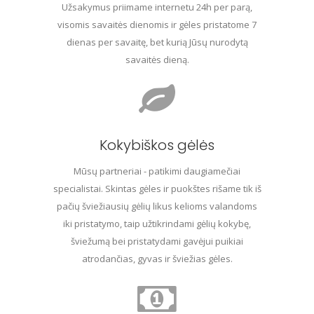
Užsakymus priimame internetu 24h per parą,
visomis savaitės dienomis ir gėles pristatome 7
dienas per savaitę, bet kurią Jūsų nurodytą
savaitės dieną.
Kokybiškos gėlės
Mūsų partneriai - patikimi daugiamečiai
specialistai. Skintas gėles ir puokštes rišame tik iš
pačių šviežiausių gėlių likus kelioms valandoms
iki pristatymo, taip užtikrindami gėlių kokybę,
šviežumą bei pristatydami gavėjui puikiai
atrodančias, gyvas ir šviežias gėles.