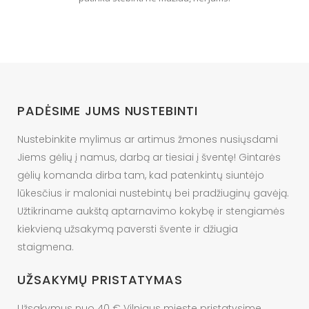
PADĖSIME JUMS NUSTEBINTI
Nustebinkite mylimus ar artimus žmones nusiųsdami
Jiems gėlių į namus, darbą ar tiesiai į šventę! Gintarės
gėlių komanda dirba tam, kad patenkintų siuntėjo
lūkesčius ir maloniai nustebintų bei pradžiuginų gavėją.
Užtikriname aukštą aptarnavimo kokybę ir stengiamės
kiekvieną užsakymą paversti švente ir džiugia
staigmena.
UŽSAKYMŲ PRISTATYMAS
Užsakymus nuo 40 € Vilniaus mieste pristatysime