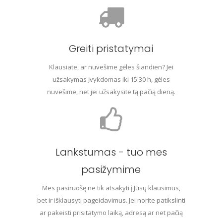
Greiti pristatymai
Klausiate, ar nuvešime gėles šiandien? Jei
užsakymas įvykdomas iki 15:30 h, gėles
nuvešime, net jei užsakysite tą pačią dieną.
Lankstumas - tuo mes
pasižymime
Mes pasiruošę ne tik atsakyti į Jūsų klausimus,
bet ir išklausyti pageidavimus. Jei norite patikslinti
ar pakeisti prisitatymo laiką, adresą ar net pačią