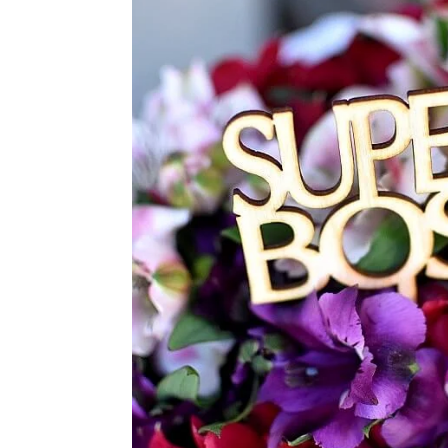
PUOKŠTĖS
TUL
NEDIDELĖS
DAU
KALĖDINĖS KOMPOZICIJOS
KALĖDINIAI VAINIKAI