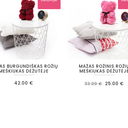
AS BURGUNDIŠKAS ROŽIŲ
MAŽAS ROŽINIS ROŽI
MEŠKIUKAS DĖŽUTĖJE
MEŠKIUKAS DĖŽUTĖJ
Original
C
42.00
€
25.00
€
33.00
€
price
p
was:
is
33.00 €.
2