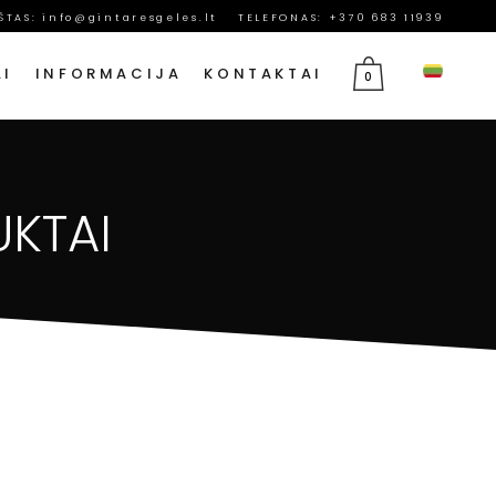
AŠTAS:
info@gintaresgeles.lt
TELEFONAS: +370 683 11939
AI
INFORMACIJA
KONTAKTAI
0
MERGINAI
GĖLĖS RUGSĖJO 1-AJAI
UKTAI
 MAMAI
GIMTADIENIO GĖLĖS
TĖČIUI
JUBILIEJAUS GĖLĖS
MAMOS DIENOS GĖLĖS
VASARIO 14 GĖLĖS
KOVO 8 GĖLĖS
GEDULO GĖLĖS