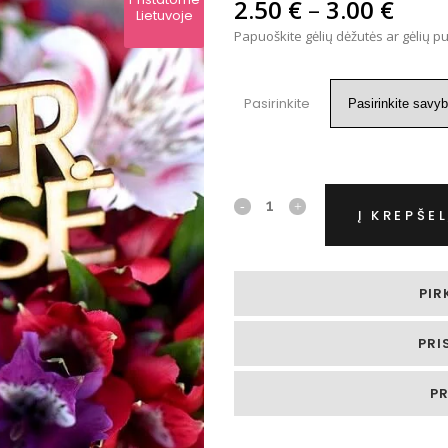
Price
PĖS
2.50
€
–
3.00
€
Lietuvoje
rang
Papuoškite gėlių dėžutės ar gėlių p
GIAU…
2.50
thro
3.00
Pasirinkite
Dekoracijos
Į KREPŠEL
į
gėles
PIR
quantity
PRI
P