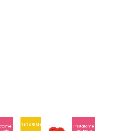
NETURIME
tatome
Pristatome
tuvoje
Lietuvoje