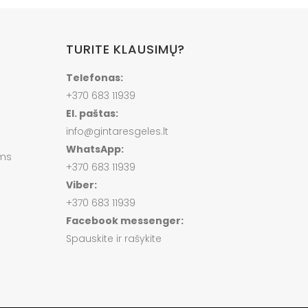
TURITE KLAUSIMŲ?
Telefonas:
+370 683 11939
El. paštas:
info@gintaresgeles.lt
WhatsApp:
ams
+370 683 11939
Viber:
+370 683 11939
Facebook messenger:
Spauskite ir rašykite