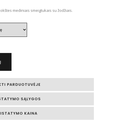
e:
uokštes mediniais smeigtukais su žodžiais.
 €
ugh
 €
Į
KTI PARDUOTUVĖJE
STATYMO SĄLYGOS
RISTATYMO KAINA