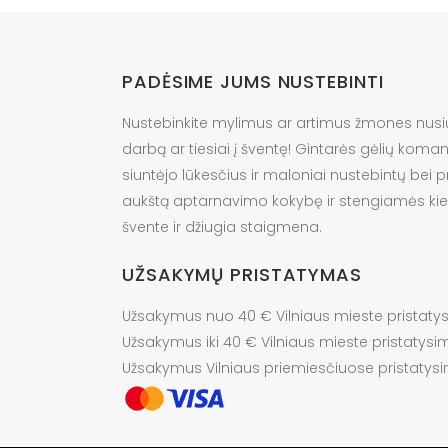
PADĖSIME JUMS NUSTEBINTI
Nustebinkite mylimus ar artimus žmones nusi
darbą ar tiesiai į šventę! Gintarės gėlių kom
siuntėjo lūkesčius ir maloniai nustebintų bei 
aukštą aptarnavimo kokybę ir stengiamės ki
švente ir džiugia staigmena.
UŽSAKYMŲ PRISTATYMAS
Užsakymus nuo 40 € Vilniaus mieste pristat
Užsakymus iki 40 € Vilniaus mieste pristatysim
Užsakymus Vilniaus priemiesčiuose pristatysi