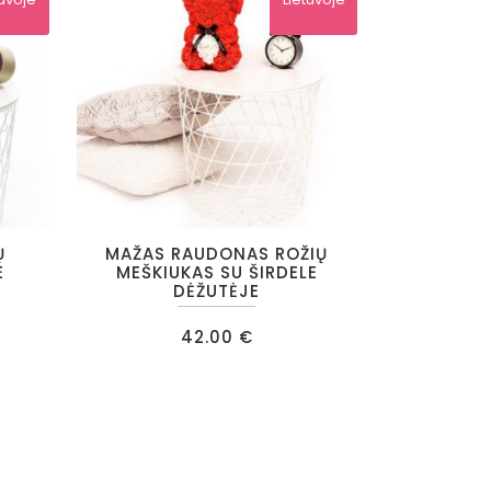
Ų
MAŽAS RAUDONAS ROŽIŲ
E
MEŠKIUKAS SU ŠIRDELE
DĖŽUTĖJE
urrent
rice
42.00
€
:
5.00 €.