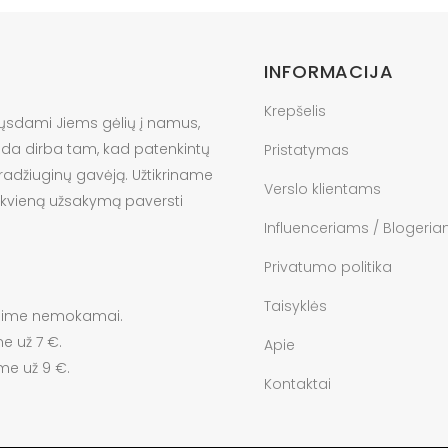
INFORMACIJA
Krepšelis
ųsdami Jiems gėlių į namus,
anda dirba tam, kad patenkintų
Pristatymas
pradžiuginų gavėją. Užtikriname
Verslo klientams
ekvieną užsakymą paversti
Influenceriams / Blogeri
Privatumo politika
Taisyklės
ysime nemokamai.
e už 7 €.
Apie
me už 9 €.
Kontaktai