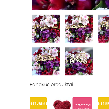
Panašūs produktai
NETURIME
NETU
Pristatome
Lietuvoje