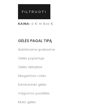
Min
Maks
FILTRUOTI
kaina
kaina
KAINA:
0 €
—
810 €
GĖLĖS PAGAL TIPĄ
Išskirtiniame įpakavime
Gėlės popieriuje
Gėlės dėžutėse
Miegančios rožės
Kambarinės gėlės
Valgomos puokštės
Muilo gėlės