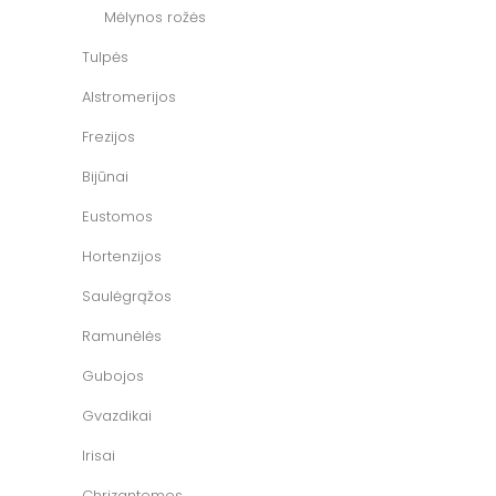
Mėlynos rožės
Tulpės
Alstromerijos
Frezijos
Bijūnai
Eustomos
Hortenzijos
Saulėgrąžos
Ramunėlės
Gubojos
Gvazdikai
Irisai
Chrizantemos