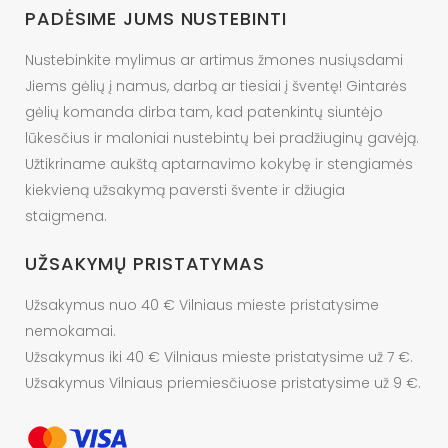
PADĖSIME JUMS NUSTEBINTI
Nustebinkite mylimus ar artimus žmones nusiųsdami
Jiems gėlių į namus, darbą ar tiesiai į šventę! Gintarės
gėlių komanda dirba tam, kad patenkintų siuntėjo
lūkesčius ir maloniai nustebintų bei pradžiuginų gavėją.
Užtikriname aukštą aptarnavimo kokybę ir stengiamės
kiekvieną užsakymą paversti švente ir džiugia
staigmena.
UŽSAKYMŲ PRISTATYMAS
Užsakymus nuo 40 € Vilniaus mieste pristatysime
nemokamai.
Užsakymus iki 40 € Vilniaus mieste pristatysime už 7 €.
Užsakymus Vilniaus priemiesčiuose pristatysime už 9 €.