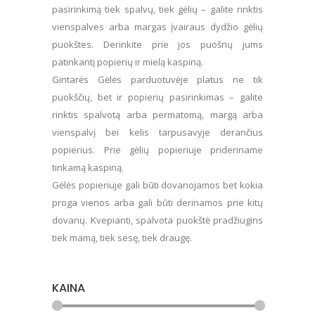
pasirinkimą tiek spalvų, tiek gėlių – galite rinktis
vienspalves arba margas įvairaus dydžio gėlių
puokštes. Derinkite prie jos puošnų jums
patinkantį popierių ir mielą kaspiną.
Gintarės Gėlės parduotuvėje platus ne tik
puokščių, bet ir popierių pasirinkimas – galite
rinktis spalvotą arba permatomą, margą arba
vienspalvį bei kelis tarpusavyje derančius
popierius. Prie gėlių popieriuje prideriname
tinkamą kaspiną.
Gėlės popieriuje gali būti dovanojamos bet kokia
proga vienos arba gali būti derinamos prie kitų
dovanų. Kvepianti, spalvota puokštė pradžiugins
tiek mamą, tiek sesę, tiek draugę.
KAINA