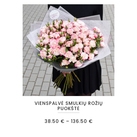
options
may
be
chosen
on
the
product
page
This
VIENSPALVĖ SMULKIŲ ROŽIŲ
product
PUOKŠTĖ
has
Price
38.50
€
–
136.50
€
multiple
range:
38.50 €
variants.
through