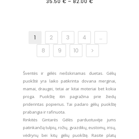
Price
35.50
€
–
82.00
€
multiple
range:
35.50 €
variants.
through
82.00 €
The
options
may
1
2
3
4
…
be
8
9
10
chosen
on
the
Šventės ir gėlės neišskiriamas duetas. Gėlių
product
puokštė yra laiko patikrinta dovana merginai,
page
mamai, draugei, tetai ar kitai moteriai bet kokia
proga. Puokštę itin pagražina prie žiedų
priderintas popierius. Tai padaro gėlių puokštę
prabangia ir rafinuota.
Rinkitės Gintarės Gėlės parduotuvėje jums
patinkančią tulpių, rožių, gvazdikų, eustomų, irisų,
vėdrynų bei kitų gėlių puokštę. Rasite platų