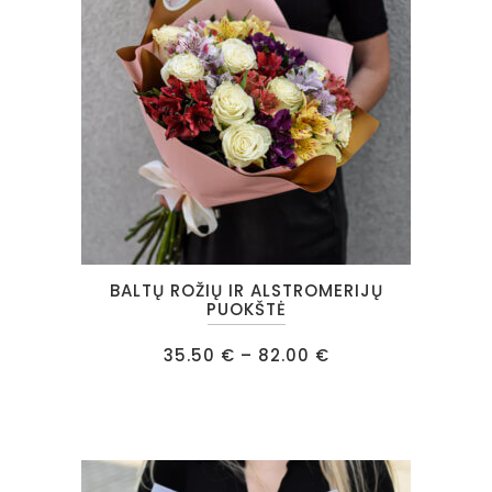
chosen
on
the
product
page
This
BALTŲ ROŽIŲ IR ALSTROMERIJŲ
product
PUOKŠTĖ
has
Price
35.50
€
–
82.00
€
multiple
range:
35.50 €
variants.
through
82.00 €
The
options
may