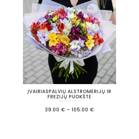
be
chosen
on
the
product
page
This
ĮVAIRIASPALVIŲ ALSTROMERIJŲ IR
product
FREZIJŲ PUOKŠTĖ
has
Price
39.00
€
–
105.00
€
multiple
range:
39.00 €
variants.
through
105.00 €
The
options