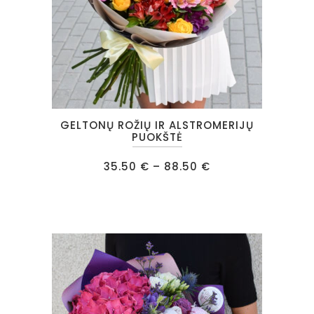
product
page
This
GELTONŲ ROŽIŲ IR ALSTROMERIJŲ
product
PUOKŠTĖ
has
Price
35.50
€
–
88.50
€
multiple
range:
35.50 €
variants.
through
88.50 €
The
options
may
be
chosen
on