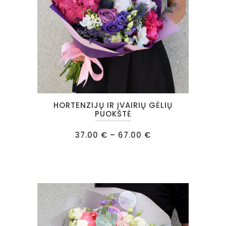
the
product
page
This
HORTENZIJŲ IR ĮVAIRIŲ GĖLIŲ
product
PUOKŠTĖ
has
Price
37.00
€
–
67.00
€
multiple
range:
37.00 €
variants.
through
67.00 €
The
options
may
be
chosen