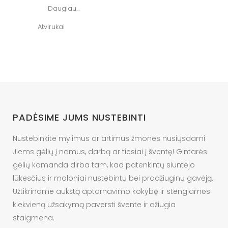
Daugiau…
Atvirukai
PADĖSIME JUMS NUSTEBINTI
Nustebinkite mylimus ar artimus žmones nusiųsdami
Jiems gėlių į namus, darbą ar tiesiai į šventę! Gintarės
gėlių komanda dirba tam, kad patenkintų siuntėjo
lūkesčius ir maloniai nustebintų bei pradžiuginų gavėją.
Užtikriname aukštą aptarnavimo kokybę ir stengiamės
kiekvieną užsakymą paversti švente ir džiugia
staigmena.