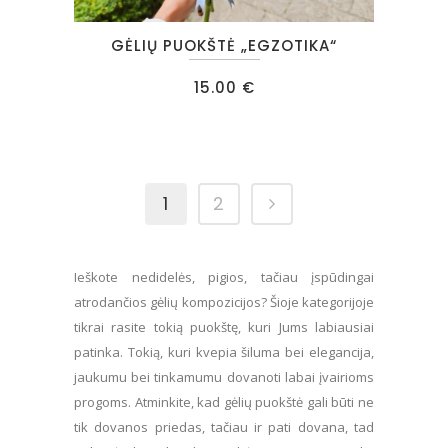
GĖLIŲ PUOKŠTĖ „EGZOTIKA“
15.00
€
1
2
Ieškote nedidelės, pigios, tačiau įspūdingai
atrodančios gėlių kompozicijos? Šioje kategorijoje
tikrai rasite tokią puokštę, kuri Jums labiausiai
patinka. Tokią, kuri kvepia šiluma bei elegancija,
jaukumu bei tinkamumu dovanoti labai įvairioms
progoms. Atminkite, kad gėlių puokštė gali būti ne
tik dovanos priedas, tačiau ir pati dovana, tad