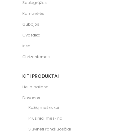
Saulėgrąžos
Ramunėlės
Gubojos
Gvazdikai
Irisai
Chrizantemos
KITI PRODUKTAI
Helio balionai
Dovanos
Rožių meškiukai
Pliušiniai meškinai
Siuvinėti rankšluosčiai