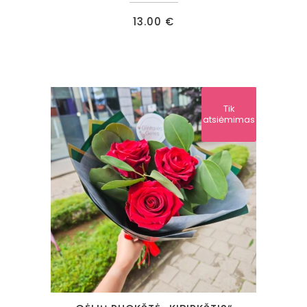
13.00
€
Tik
atsiėmimas