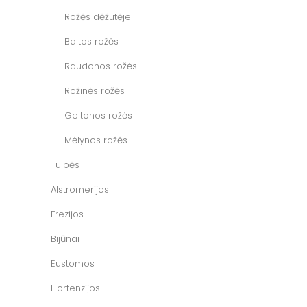
Rožės dėžutėje
Baltos rožės
Raudonos rožės
Rožinės rožės
Geltonos rožės
Mėlynos rožės
Tulpės
Alstromerijos
Frezijos
Bijūnai
Eustomos
Hortenzijos