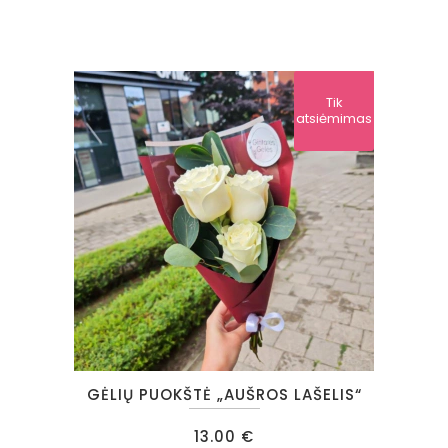
Tik
atsiėmimas
GĖLIŲ PUOKŠTĖ „AUŠROS LAŠELIS“
13.00
€