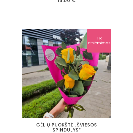
16.00
€
Tik
atsiėmimas
GĖLIŲ PUOKŠTĖ „ŠVIESOS
SPINDULYS“