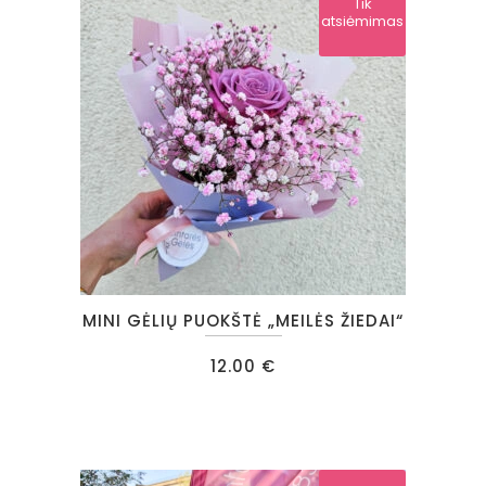
Tik
atsiėmimas
MINI GĖLIŲ PUOKŠTĖ „MEILĖS ŽIEDAI“
12.00
€