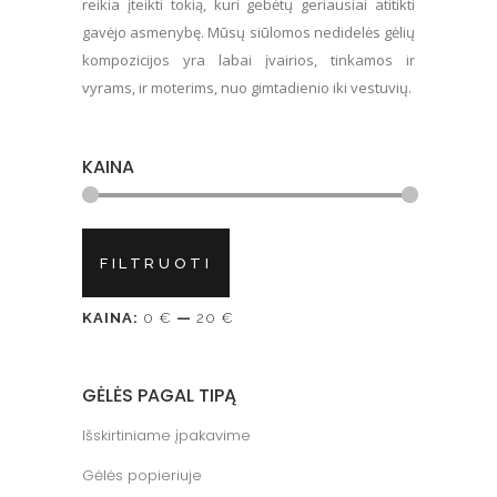
reikia įteikti tokią, kuri gebėtų geriausiai atitikti
gavėjo asmenybę. Mūsų siūlomos nedidelės gėlių
kompozicijos yra labai įvairios, tinkamos ir
vyrams, ir moterims, nuo gimtadienio iki vestuvių.
KAINA
Min
Maks
FILTRUOTI
kaina
kaina
KAINA:
0 €
—
20 €
GĖLĖS PAGAL TIPĄ
Išskirtiniame įpakavime
Gėlės popieriuje