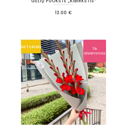
GĖLIŲ PUOKŠTĖ „KIBIRKŠTIS“
13.00
€
NETURIME
Tik
atsiėmimas