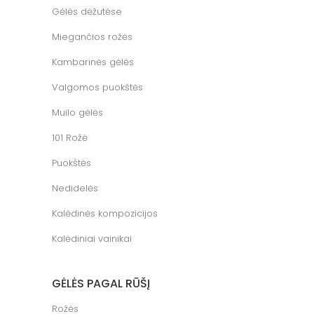
Gėlės dėžutėse
Miegančios rožės
Kambarinės gėlės
Valgomos puokštės
Muilo gėlės
101 Rožė
Puokštės
Nedidelės
Kalėdinės kompozicijos
Kalėdiniai vainikai
GĖLĖS PAGAL RŪŠĮ
Rožės