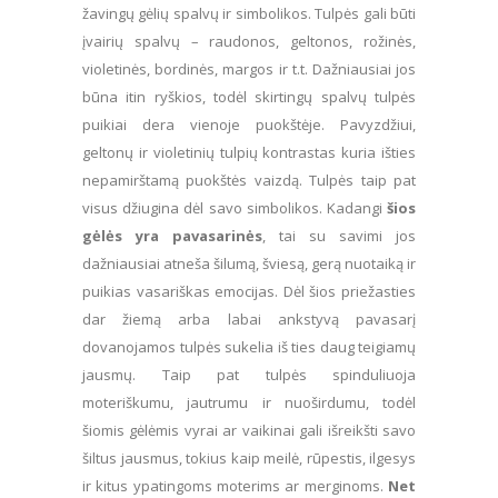
žavingų gėlių spalvų ir simbolikos. Tulpės gali būti
įvairių spalvų – raudonos, geltonos, rožinės,
violetinės, bordinės, margos ir t.t. Dažniausiai jos
būna itin ryškios, todėl skirtingų spalvų tulpės
puikiai dera vienoje puokštėje. Pavyzdžiui,
geltonų ir violetinių tulpių kontrastas kuria išties
nepamirštamą puokštės vaizdą. Tulpės taip pat
visus džiugina dėl savo simbolikos. Kadangi
šios
gėlės yra pavasarinės
, tai su savimi jos
dažniausiai atneša šilumą, šviesą, gerą nuotaiką ir
puikias vasariškas emocijas. Dėl šios priežasties
dar žiemą arba labai ankstyvą pavasarį
dovanojamos tulpės sukelia iš ties daug teigiamų
jausmų. Taip pat tulpės spinduliuoja
moteriškumu, jautrumu ir nuoširdumu, todėl
šiomis gėlėmis vyrai ar vaikinai gali išreikšti savo
šiltus jausmus, tokius kaip meilė, rūpestis, ilgesys
ir kitus ypatingoms moterims ar merginoms.
Net