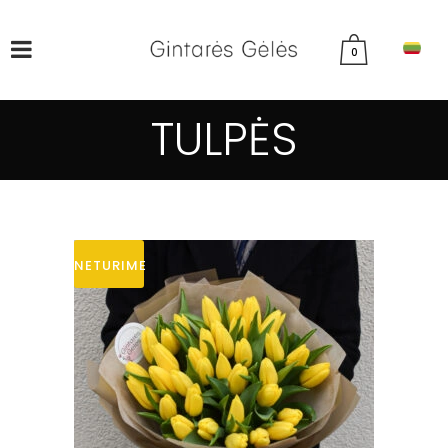
0
TULPĖS
NETURIME