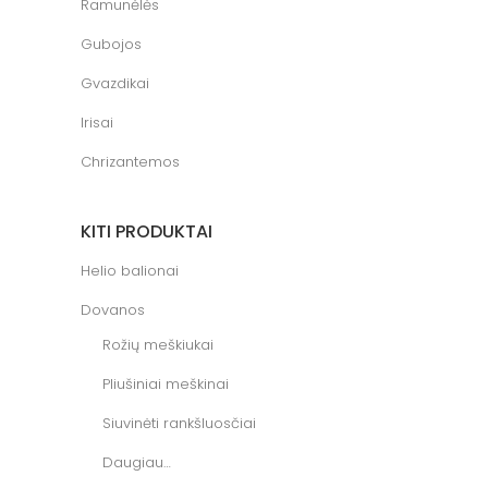
Ramunėlės
Gubojos
Gvazdikai
Irisai
Chrizantemos
KITI PRODUKTAI
Helio balionai
Dovanos
Rožių meškiukai
Pliušiniai meškinai
Siuvinėti rankšluosčiai
Daugiau…