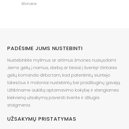
Atvirukai
PADĖSIME JUMS NUSTEBINTI
Nustebinkite mylimus ar artimus žmones nusiųsdami
Jiems gėlių į namus, darbą ar tiesiai į šventę! Gintarės
gėlių komanda dirba tam, kad patenkintų siuntėjo
lūkesčius ir maloniai nustebintų bei pradžiuginų gavėją.
Užtikriname aukštą aptarnavimo kokybę ir stengiamės
kiekvieną užsakymą paversti švente ir džiugia
staigmena.
UŽSAKYMŲ PRISTATYMAS