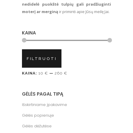
nedidelė puokštė tulpių gali pradžiuginti
moterį ar merginą
ir priminti apie Jūsų meilę Jai.
KAINA
Min
Maks
FILTRUOTI
kaina
kaina
KAINA:
10 €
—
260 €
GĖLĖS PAGAL TIPĄ
Išskirtiniame įpakavime
Gėlės popieriuje
Gėlės dėžutėse