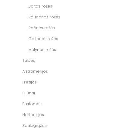
Baltos rožės
Raudonos rožės
Rožinės rožės
Geltonos rožės
Mėlynos rožės
Tulpės
Alstromerijos
Frezijos
Bijūnai
Eustomos
Hortenzijos
Saulėgrąžos