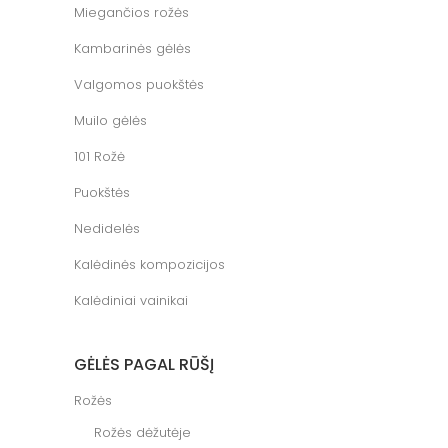
Miegančios rožės
Kambarinės gėlės
Valgomos puokštės
Muilo gėlės
101 Rožė
Puokštės
Nedidelės
Kalėdinės kompozicijos
Kalėdiniai vainikai
GĖLĖS PAGAL RŪŠĮ
Rožės
Rožės dėžutėje