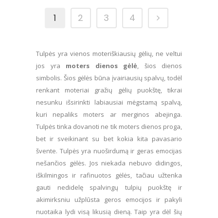
options
1
2
3
4
may
be
chosen
Tulpės yra vienos moteriškiausių gėlių, ne veltui
on
jos yra
moters dienos gėlė
, šios dienos
the
simbolis. Šios gėlės būna įvairiausių spalvų, todėl
product
renkant moteriai gražių gėlių puokštę, tikrai
page
nesunku išsirinkti labiausiai mėgstamą spalvą,
kuri nepaliks moters ar merginos abejinga.
Tulpės tinka dovanoti ne tik moters dienos proga,
bet ir sveikinant su bet kokia kita pavasario
švente. Tulpės yra nuoširdumą ir geras emocijas
nešančios gėlės. Jos niekada nebuvo didingos,
iškilmingos ir rafinuotos gėlės, tačiau užtenka
gauti nedidelę spalvingų tulpių puokštę ir
akimirksniu užplūsta geros emocijos ir pakyli
nuotaika lydi visą likusią dieną. Taip yra dėl šių