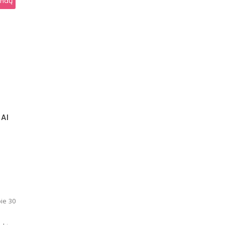
andų
AI
pie 30