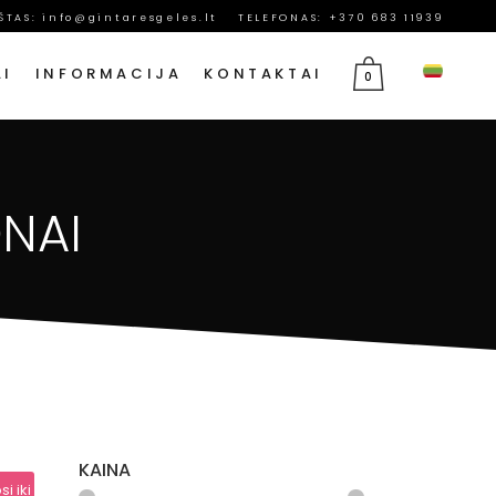
AŠTAS:
info@gintaresgeles.lt
TELEFONAS: +370 683 11939
AI
INFORMACIJA
KONTAKTAI
0
MERGINAI
GĖLĖS RUGSĖJO 1-AJAI
ONAI
 MAMAI
GIMTADIENIO GĖLĖS
TĖČIUI
JUBILIEJAUS GĖLĖS
MAMOS DIENOS GĖLĖS
VASARIO 14 GĖLĖS
KOVO 8 GĖLĖS
GEDULO GĖLĖS
KAINA
si iki