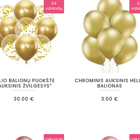
PĖS
24
2
valandų
val
GIAU…
LIO BALIONŲ PUOKŠTĖ
CHROMINIS AUKSINIS HEL
AUKSINIS ŽVILGESYS”
BALIONAS
30.00
€
3.00
€
Laikosi iki
Laiko