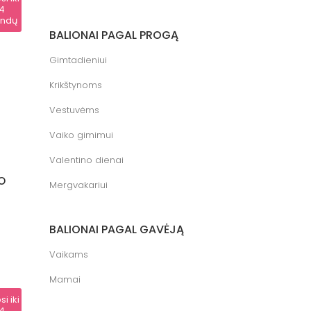
4
andų
BALIONAI PAGAL PROGĄ
Gimtadieniui
Krikštynoms
Vestuvėms
Vaiko gimimui
Valentino dienai
IO
Mergvakariui
BALIONAI PAGAL GAVĖJĄ
Vaikams
Mamai
si iki
4