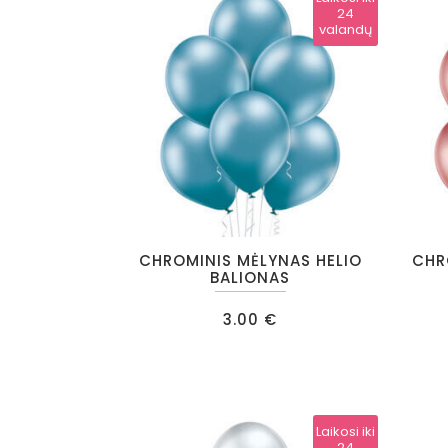
24
valandų
CHROMINIS MĖLYNAS HELIO
CHR
BALIONAS
3.00
€
Laikosi iki
24