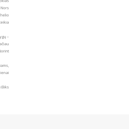
kokias
 Nors
 helio
teikia
lygų –
tačiau
Norint
iams,
ienai
šliks