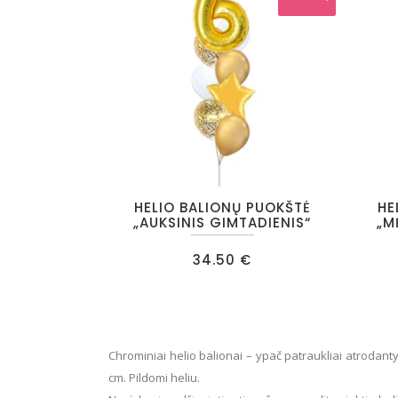
valandų
This
This
HELIO BALIONŲ PUOKŠTĖ
HE
product
product
„AUKSINIS GIMTADIENIS“
„M
has
has
34.50
€
multiple
multiple
variants.
variants
The
The
options
options
Chrominiai helio balionai – ypač patraukliai atrodantys
may
may
cm. Pildomi heliu.
be
be