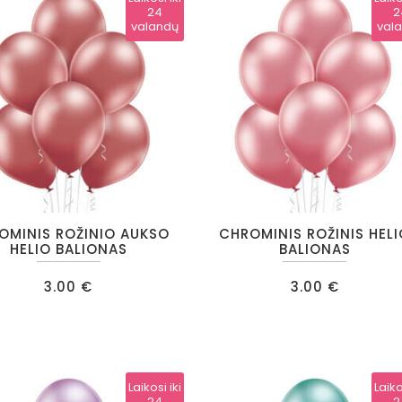
24
2
valandų
val
OMINIS ROŽINIO AUKSO
CHROMINIS ROŽINIS HEL
HELIO BALIONAS
BALIONAS
3.00
€
3.00
€
Laikosi iki
Laiko
24
2