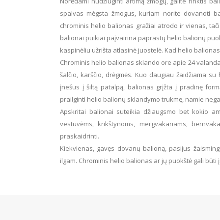
Norėdami nudžiuginti artimą žmogų, galite rinktis bali
chosen
chosen
spalvas mėgsta žmogus, kuriam norite dovanoti bal
on
on
chrominis helio balionas gražiai atrodo ir vienas, tač
the
the
balionai puikiai paįvairina paprastų helio balionų pu
product
product
kaspinėliu užrišta atlasinė juostelė. Kad helio balionas
page
page
Chrominis helio balionas sklando ore apie 24 valandas
šalčio, karščio, drėgmės. Kuo daugiau žaidžiama su hel
įnešus į šiltą patalpą, balionas grįžta į pradinę for
prailginti helio balionų sklandymo trukmę, namie negali
Apskritai balionai suteikia džiaugsmo bet kokio am
vestuvėms, krikštynoms, mergvakariams, bernvakar
praskaidrinti.
Kiekvienas, gavęs dovanų balioną, pasijus žaisminga
ilgam. Chrominis helio balionas ar jų puokštė gali būti