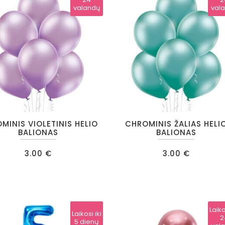
valandų
val
MINIS VIOLETINIS HELIO
CHROMINIS ŽALIAS HELI
BALIONAS
BALIONAS
3.00
€
3.00
€
Laikosi iki
Laiko
Laikosi iki
24
2
5 dienų