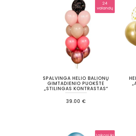
PUOKŠTĖS
TUL
24
valandų
NEDIDELĖS
DAU
KALĖDINĖS KOMPOZICIJOS
KALĖDINIAI VAINIKAI
SPALVINGA HELIO BALIONŲ
HE
GIMTADIENIO PUOKŠTĖ
„
„STILINGAS KONTRASTAS“
39.00
€
Laikosi iki