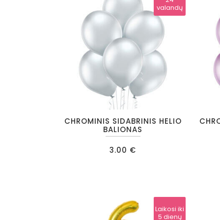
valandų
CHROMINIS SIDABRINIS HELIO
CHRO
BALIONAS
3.00
€
Laikosi iki
Laikosi iki
24
5 dienų