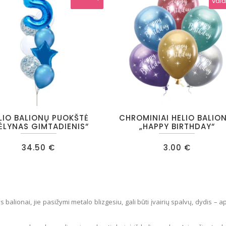
valandų
val
This
LIO BALIONŲ PUOKŠTĖ
CHROMINIAI HELIO BALION
product
ĖLYNAS GIMTADIENIS“
„HAPPY BIRTHDAY“
has
34.50
€
3.00
€
multiple
.
variants.
The
options
 balionai, jie pasižymi metalo blizgesiu, gali būti įvairių spalvų, dydis – a
may
be