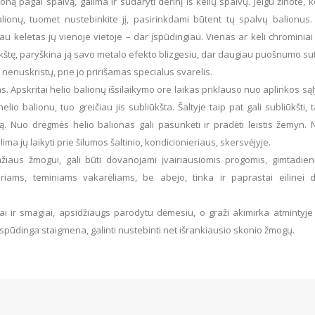
oną pagal spalvą, galima ir sudaryti derinį iš kelių spalvų. Jeigu žinote, 
chosen
ionų, tuomet nustebinkite jį, pasirinkdami būtent tų spalvų balionus.
on
iau keletas jų vienoje vietoje – dar įspūdingiau. Vienas ar keli chrominiai
the
okštę, paryškina ją savo metalo efekto blizgesiu, dar daugiau puošnumo su
product
 nenuskristų, prie jo pririšamas specialus svarelis.
page
. Apskritai helio balionų išsilaikymo ore laikas priklauso nuo aplinkos są
io balionu, tuo greičiau jis subliūkšta. Šaltyje taip pat gali subliūkšti, 
mą. Nuo drėgmės helio balionas gali pasunkėti ir pradėti leistis žemyn. 
ma jų laikyti prie šilumos šaltinio, kondicionieriaus, skersvėjyje.
žiaus žmogui, gali būti dovanojami įvairiausiomis progomis, gimtadien
iams, teminiams vakarėliams, be abejo, tinka ir paprastai eilinei d
i ir smagiai, apsidžiaugs parodytu dėmesiu, o graži akimirka atmintyje i
 įspūdinga staigmena, galinti nustebinti net išrankiausio skonio žmogų.