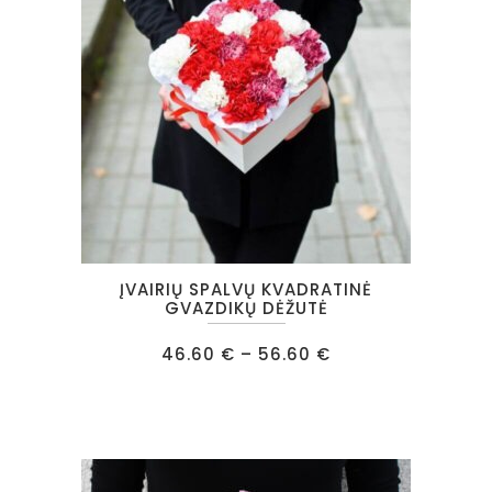
chosen
on
the
product
page
This
ĮVAIRIŲ SPALVŲ KVADRATINĖ
product
GVAZDIKŲ DĖŽUTĖ
has
Price
46.60
€
–
56.60
€
multiple
range:
46.60 €
variants.
through
56.60 €
The
options
may