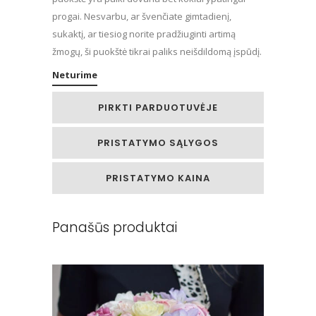
progai. Nesvarbu, ar švenčiate gimtadienį,
sukaktį, ar tiesiog norite pradžiuginti artimą
žmogų, ši puokštė tikrai paliks neišdildomą įspūdį.
Neturime
PIRKTI PARDUOTUVĖJE
PRISTATYMO SĄLYGOS
PRISTATYMO KAINA
Panašūs produktai