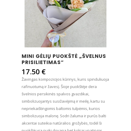
MINI GĖLIŲ PUOKŠTĖ „ŠVELNUS
PRISILIETIMAS“
17.50
€
Žavingas kompozicijos kūrinys, kuris spinduliuoja
rafinuotumą ir žavesį. Šioje puokštėje dera
švelnios persikinės spalvos gvazdikai,
simbolizuojantys susižavėjimą ir meilę, kartu su
nepriekaištingomis baltomis tulpėmis, kurios
simbolizuoja malonę. Sodri žaluma ir purūs balti
akcentai suteikia natūralios grožybės, todėl ši
puokštė yra puiki dovana bet kokiai ypatingai