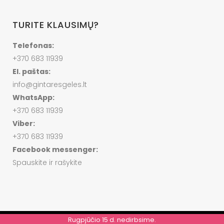
TURITE KLAUSIMŲ?
Telefonas:
+370 683 11939
El. paštas:
info@gintaresgeles.lt
WhatsApp:
+370 683 11939
Viber:
+370 683 11939
Facebook messenger:
Spauskite ir rašykite
Rugpjūčio 15 d. nedirbsime.
© VISOS TEISĖS SAUGOMOS