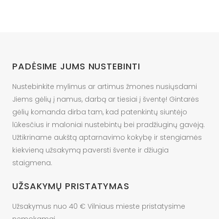
options
may
be
chosen
on
PADĖSIME JUMS NUSTEBINTI
the
product
Nustebinkite mylimus ar artimus žmones nusiųsdami
page
Jiems gėlių į namus, darbą ar tiesiai į šventę! Gintarės
gėlių komanda dirba tam, kad patenkintų siuntėjo
lūkesčius ir maloniai nustebintų bei pradžiuginų gavėją.
Užtikriname aukštą aptarnavimo kokybę ir stengiamės
kiekvieną užsakymą paversti švente ir džiugia
staigmena.
UŽSAKYMŲ PRISTATYMAS
Užsakymus nuo 40 € Vilniaus mieste pristatysime