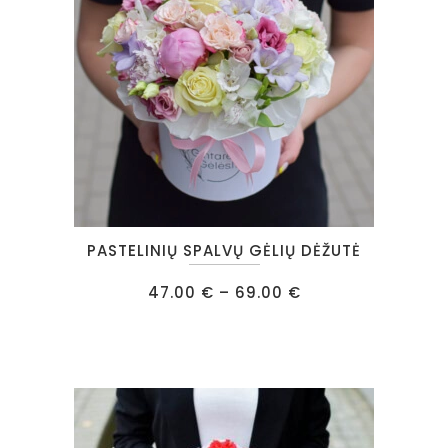
This
PASTELINIŲ SPALVŲ GĖLIŲ DĖŽUTĖ
product
has
Price
47.00
€
–
69.00
€
range:
multiple
47.00 €
through
variants.
69.00 €
The
options
may
be