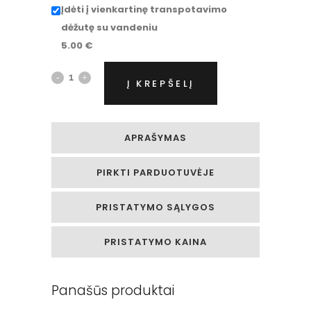
Įdėti į vienkartinę transpotavimo
dėžutę su vandeniu
5.00
€
Baltų
Į KREPŠELĮ
rožių
ir
APRAŠYMAS
alstromerijų
PIRKTI PARDUOTUVĖJE
puokštė
quantity
PRISTATYMO SĄLYGOS
PRISTATYMO KAINA
Panašūs produktai