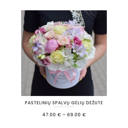
The
options
may
be
chosen
on
the
product
page
This
PASTELINIŲ SPALVŲ GĖLIŲ DĖŽUTĖ
product
has
Price
47.00
€
–
69.00
€
range:
multiple
47.00 €
through