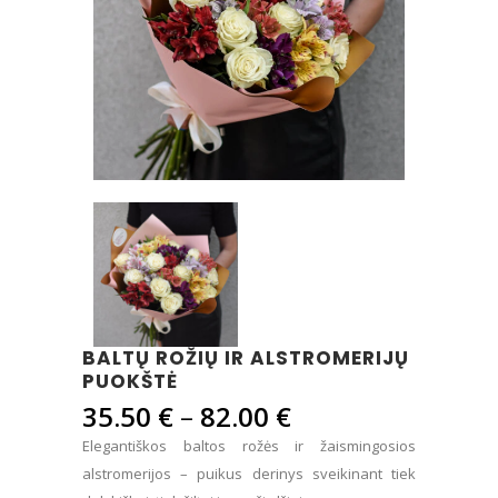
BALTŲ ROŽIŲ IR ALSTROMERIJŲ
PUOKŠTĖ
Price
35.50
€
–
82.00
€
range:
Elegantiškos baltos rožės ir žaismingosios
35.50 €
alstromerijos – puikus derinys sveikinant tiek