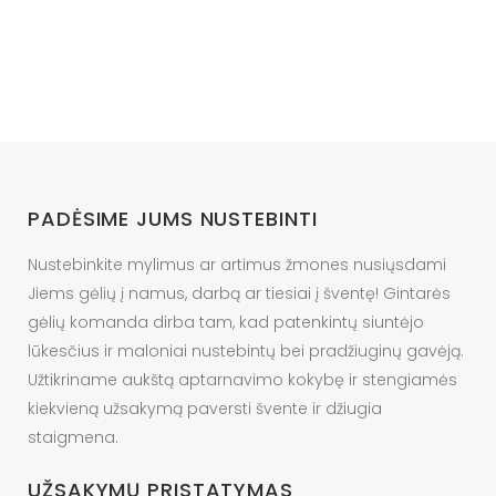
multiple
46.00 €
through
variants.
67.00 €
The
options
may
be
chosen
on
PADĖSIME JUMS NUSTEBINTI
the
product
Nustebinkite mylimus ar artimus žmones nusiųsdami
page
Jiems gėlių į namus, darbą ar tiesiai į šventę! Gintarės
gėlių komanda dirba tam, kad patenkintų siuntėjo
lūkesčius ir maloniai nustebintų bei pradžiuginų gavėją.
Užtikriname aukštą aptarnavimo kokybę ir stengiamės
kiekvieną užsakymą paversti švente ir džiugia
staigmena.
UŽSAKYMŲ PRISTATYMAS