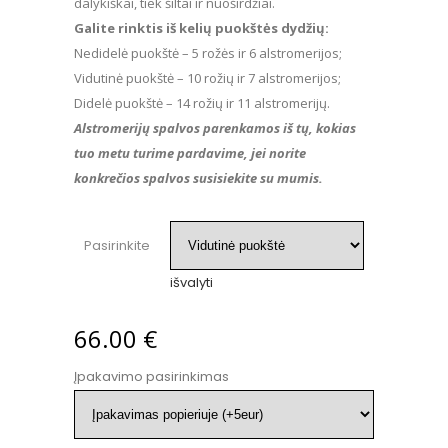
through
dalykiškai, tiek šiltai ir nuoširdžiai.
82.00 €
Galite rinktis iš kelių puokštės dydžių:
Nedidelė puokštė – 5 rožės ir 6 alstromerijos;
Vidutinė puokštė – 10 rožių ir 7 alstromerijos;
Didelė puokštė – 14 rožių ir 11 alstromerijų.
Alstromerijų spalvos parenkamos iš tų, kokias
tuo metu turime pardavime, jei norite
konkrečios spalvos susisiekite su mumis.
Pasirinkite
išvalyti
66.00
€
Įpakavimo pasirinkimas