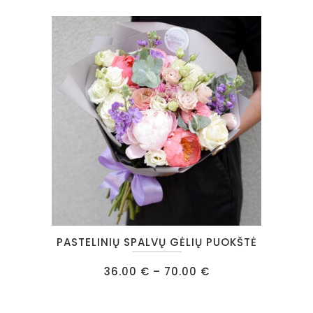
This
PASTELINIŲ SPALVŲ GĖLIŲ PUOKŠTĖ
product
has
Price
36.00
€
–
70.00
€
range:
multiple
36.00 €
through
variants.
70.00 €