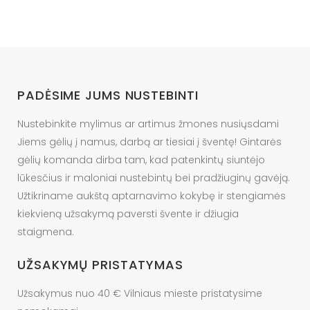
PADĖSIME JUMS NUSTEBINTI
Nustebinkite mylimus ar artimus žmones nusiųsdami
Jiems gėlių į namus, darbą ar tiesiai į šventę! Gintarės
gėlių komanda dirba tam, kad patenkintų siuntėjo
lūkesčius ir maloniai nustebintų bei pradžiuginų gavėją.
Užtikriname aukštą aptarnavimo kokybę ir stengiamės
kiekvieną užsakymą paversti švente ir džiugia
staigmena.
UŽSAKYMŲ PRISTATYMAS
Užsakymus nuo 40 € Vilniaus mieste pristatysime