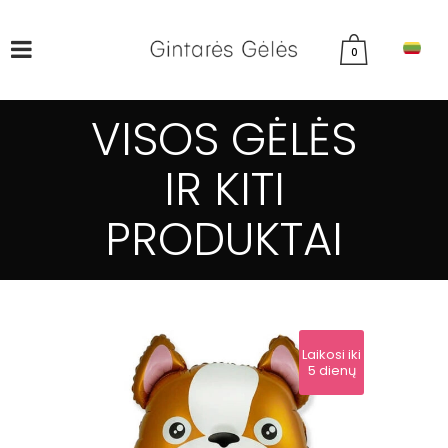
0
VISOS GĖLĖS
IR KITI
PRODUKTAI
Laikosi iki
5 dienų