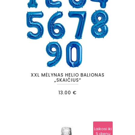
This
XXL MĖLYNAS HELIO BALIONAS
product
„SKAIČIUS“
has
13.00
€
multiple
variants.
The
options
may
Laikosi iki
5 dienų
be