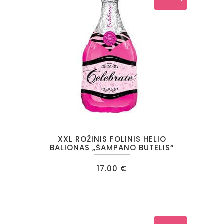
chosen
on
the
product
page
XXL ROŽINIS FOLINIS HELIO
BALIONAS „ŠAMPANO BUTELIS“
17.00
€