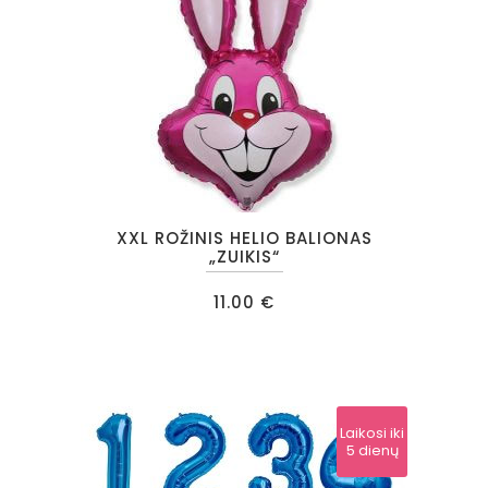
XXL ROŽINIS HELIO BALIONAS
„ZUIKIS“
11.00
€
Laikosi iki
5 dienų