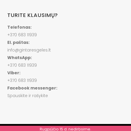
TURITE KLAUSIMŲ?
Telefonas:
+370 683 11939
El. paštas:
info@gintaresgeles.lt
WhatsApp:
+370 683 11939
Viber:
+370 683 11939
Facebook messenger:
Spauskite ir rašykite
Rugpjūčio 15 d. nedirbsime.
© VISOS TEISĖS SAUGOMOS