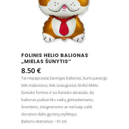
FOLINIS HELIO BALIONAS
„MIELAS ŠUNYTIS“
8.50
€
Tai nepaprastai žavingas balionas, kuris pavergs
tiek mažuosius, tiek suaugusius širdis! Mielo
šuniuko formos ir su šuniuko atvaizdu, šis
balionas puikiai tiks vaikų gimtadieniams,
šventėms, staigmenoms ar net kaip saldi
dovanos dalis gyvūnų mylėtojui.
Baliono skersmuo – 61 cm.