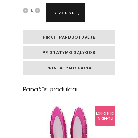
Folinis
Į KREPŠELĮ
helio
balionas
PIRKTI PARDUOTUVĖJE
„Mielas
PRISTATYMO SĄLYGOS
šunytis“
quantity
PRISTATYMO KAINA
Panašūs produktai
Laikosi iki
5 dienų