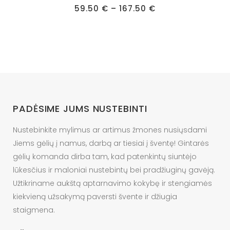
has
Price
59.50
€
–
167.50
€
range:
multiple
59.50 €
through
variants.
167.50 €
The
options
may
be
chosen
PADĖSIME JUMS NUSTEBINTI
on
the
Nustebinkite mylimus ar artimus žmones nusiųsdami
product
Jiems gėlių į namus, darbą ar tiesiai į šventę! Gintarės
page
gėlių komanda dirba tam, kad patenkintų siuntėjo
lūkesčius ir maloniai nustebintų bei pradžiuginų gavėją.
Užtikriname aukštą aptarnavimo kokybę ir stengiamės
kiekvieną užsakymą paversti švente ir džiugia
staigmena.