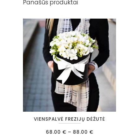
Panašūs produktai
This
VIENSPALVĖ FREZIJŲ DĖŽUTĖ
product
has
Price
68.00
€
–
88.00
€
range: