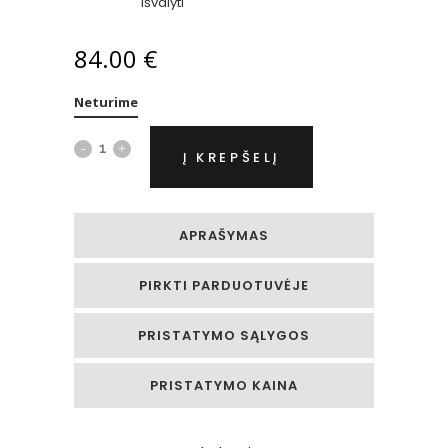
išvalyti
84.00
€
Neturime
Geltonų
Į KREPŠELĮ
ir
violetinių
APRAŠYMAS
tulpių
PIRKTI PARDUOTUVĖJE
dėžutė
quantity
PRISTATYMO SĄLYGOS
PRISTATYMO KAINA