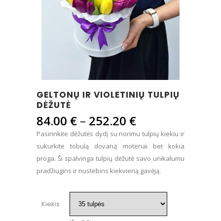
GELTONŲ IR VIOLETINIŲ TULPIŲ
DĖŽUTĖ
Price
84.00
€
–
252.20
€
range:
Pasirinkite dėžutės dydį su norimu tulpių kiekiu ir
84.00 €
sukurkite tobulą dovaną moteriai bet kokia
through
proga. Ši spalvinga tulpių dėžutė savo unikalumu
252.20 €
pradžiugins ir nustebins kiekvieną gavėją.
Kiekis