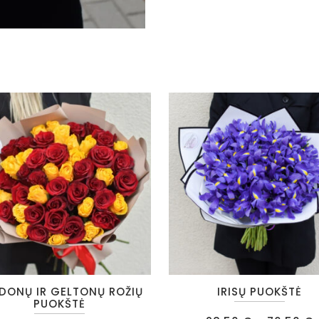
mažos
rožės“
quantity
This
DONŲ IR GELTONŲ ROŽIŲ
IRISŲ PUOKŠTĖ
t
product
PUOKŠTĖ