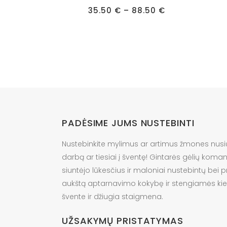
has
has
Price
35.50
€
–
88.50
€
multiple
multipl
range:
35.50 €
variants.
variant
through
88.50 €
The
The
options
option
may
may
be
be
chosen
chose
on
on
the
the
PADĖSIME JUMS NUSTEBINTI
product
produc
Nustebinkite mylimus ar artimus žmones nusi
page
page
darbą ar tiesiai į šventę! Gintarės gėlių kom
siuntėjo lūkesčius ir maloniai nustebintų bei 
aukštą aptarnavimo kokybę ir stengiamės ki
švente ir džiugia staigmena.
UŽSAKYMŲ PRISTATYMAS