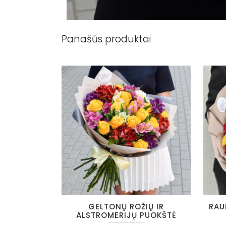
Panašūs produktai
This
This
GELTONŲ ROŽIŲ IR
RAU
product
produc
ALSTROMERIJŲ PUOKŠTĖ