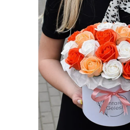
PUOKŠTĖS
TUL
NEDIDELĖS
DAU
KALĖDINĖS KOMPOZICIJOS
KALĖDINIAI VAINIKAI