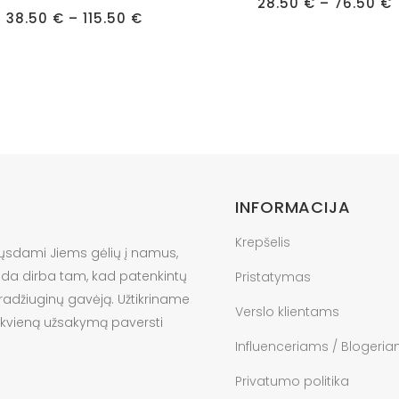
has
P
28.50
€
–
76.50
€
Price
38.50
€
–
115.50
€
e
multiple
range:
38.50 €
s.
variants.
through
115.50 €
The
s
options
may
be
n
chosen
on
INFORMACIJA
the
t
product
Krepšelis
ųsdami Jiems gėlių į namus,
page
anda dirba tam, kad patenkintų
Pristatymas
pradžiuginų gavėją. Užtikriname
Verslo klientams
ekvieną užsakymą paversti
Influenceriams / Blogeri
Privatumo politika