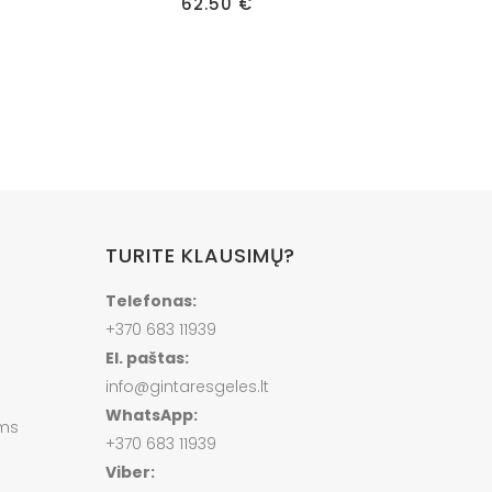
rice
62.50
€
range:
28.50 €
through
76.50 €
TURITE KLAUSIMŲ?
Telefonas:
+370 683 11939
El. paštas:
info@gintaresgeles.lt
WhatsApp:
ams
+370 683 11939
Viber: