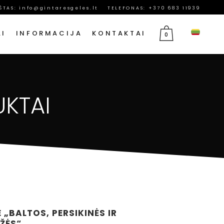
AŠTAS:
info@gintaresgeles.lt
TELEFONAS: +370 683 11939
AI
INFORMACIJA
KONTAKTAI
0
MERGINAI
GĖLĖS RUGSĖJO 1-AJAI
UKTAI
 MAMAI
GIMTADIENIO GĖLĖS
TĖČIUI
JUBILIEJAUS GĖLĖS
MAMOS DIENOS GĖLĖS
VASARIO 14 GĖLĖS
KOVO 8 GĖLĖS
GEDULO GĖLĖS
 „BALTOS, PERSIKINĖS IR
ŽĖS“