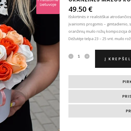
PĖS
Lietuvoje
49.50
€
GIAU…
Išskirtinės ir realistiškai atrodanč
įvairiomis progomis – gimtadienio, 
oranžinių muilo rožių kompozicija d
Dėžutėje telpa 23 – 25 vnt. muilo ro
Muilo
Į KREPŠEL
gėlės
dėžutėje
PIR
„Baltos,
PRI
persikinės
ir
P
oranžinės