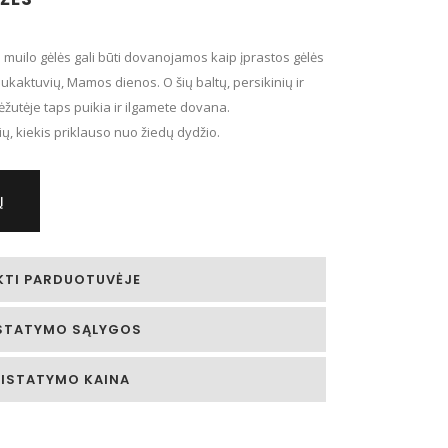
ios muilo gėlės gali būti dovanojamos kaip įprastos gėlės
sukaktuvių, Mamos dienos. O šių baltų, persikinių ir
ėžutėje taps puikia ir ilgamete dovana.
žių, kiekis priklauso nuo žiedų dydžio.
Į
KTI PARDUOTUVĖJE
STATYMO SĄLYGOS
RISTATYMO KAINA