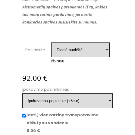
Alstromerijų spalvos parenkamos iš tų, kokias
tuo metu turime pardavime, jei norite
konkrečios spalvos susisiekite su mumis.
Pasirinkite
išvalyti
92.00
€
Įpakavimo pasirinkimas
Įdėti į vienkartinę transpotavimo
dėžutę su vandeniu
5.00
€