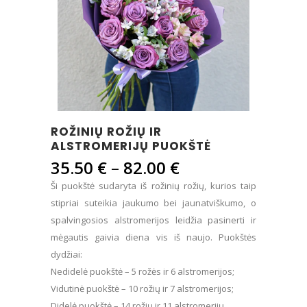
ROŽINIŲ ROŽIŲ IR
ALSTROMERIJŲ PUOKŠTĖ
Price
35.50
€
–
82.00
€
range:
Ši puokštė sudaryta iš rožinių rožių, kurios taip
35.50 €
stipriai suteikia jaukumo bei jaunatviškumo, o
through
spalvingosios alstromerijos leidžia pasinerti ir
82.00 €
mėgautis gaivia diena vis iš naujo. Puokštės
dydžiai:
Nedidelė puokštė – 5 rožės ir 6 alstromerijos;
Vidutinė puokštė – 10 rožių ir 7 alstromerijos;
Didelė puokštė – 14 rožių ir 11 alstromerijų.