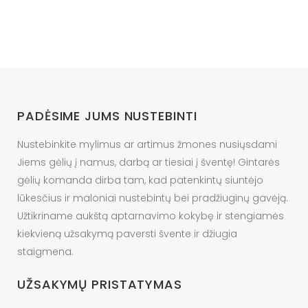
105.00 €
The
options
may
be
chosen
on
PADĖSIME JUMS NUSTEBINTI
the
product
Nustebinkite mylimus ar artimus žmones nusiųsdami
page
Jiems gėlių į namus, darbą ar tiesiai į šventę! Gintarės
gėlių komanda dirba tam, kad patenkintų siuntėjo
lūkesčius ir maloniai nustebintų bei pradžiuginų gavėją.
Užtikriname aukštą aptarnavimo kokybę ir stengiamės
kiekvieną užsakymą paversti švente ir džiugia
staigmena.
UŽSAKYMŲ PRISTATYMAS