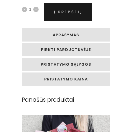
Rožinių
Į KREPŠELĮ
rožių
ir
APRAŠYMAS
alstromerijų
PIRKTI PARDUOTUVĖJE
puokštė
quantity
PRISTATYMO SĄLYGOS
PRISTATYMO KAINA
Panašūs produktai